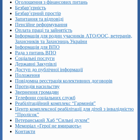
Оголошення з фінансових питань
Безбар’єрність
Безбар’єрний простір
Запитання та відповіді
Пенсійне реформування
Оплата праці та зайнятість
Інформація для родин учасників АТО/ООС, ветеранів,
Захисників та Захисниць України
Інформація для ВПО
Рада з питань ВПО
Соціальні послуги
Державні Закупівлі
Доступ до публічної інформації
Положення
Повідомна реєстрація колективних договорів
Протидія насильству
Звернення громадян
Телефони соціальних служб
Реабілітаційний комплекс “Гармонія”
Центр комплексної реабілітації для дітей з інвалідністю
“Пролісок”
Ветеранський Хаб “Сильні духом”
Меморіал «Герої не вмирають»
Контакти