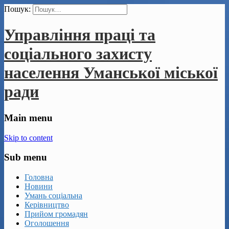
Пошук:
Управління праці та
соціального захисту
населення Уманської міської
ради
Main menu
Skip to content
Sub menu
Головна
Новини
Умань соціальна
Керівництво
Прийом громадян
Оголошення