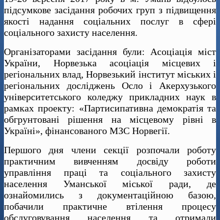
підсумкове засідання робочих груп з підвищення
якості надання соціальних послуг в сфері
соціального захисту населення.
Організаторами засідання були: Асоціація міст
України, Норвезька асоціація місцевих і
регіональних влад, Норвезький інститут міських і
регіональних досліджень Осло і Акерхузького
університетського коледжу прикладних наук в
рамках проекту: «Партисипативна демократія та
обгрунтовані рішення на місцевому рівні в
Україні», фінансованого МЗС Норвегії.
Першого дня члени секції розпочали роботу
практичним вивченням досвіду роботи
управління праці та соціального захисту
населення Уманської міської ради, де
ознайомились з документаційною базою,
побачили практичне втілення процесу
обслуговування населення та отримали