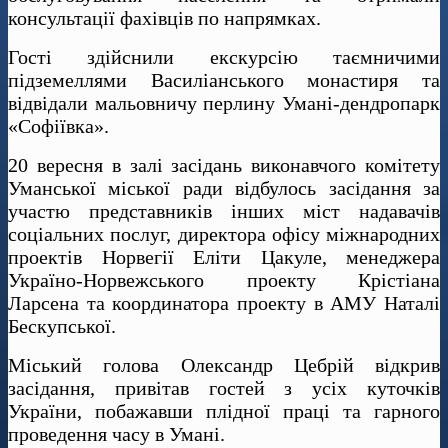
консультації фахівців по напрямках.
Гості здійснили екскурсію таємничими
підземеллями Василіанського монастиря та
відвідали мальовничу перлину Умані-дендропарк
«Софіївка».
20 вересня в залі засідань виконавчого комітету
Уманської міської ради відбулось засідання за
участю представників інших міст надавачів
соціальних послуг, директора офісу міжнародних
проектів Норвегії Еліти Цакуле, менеджера
Україно-Норвежського проекту Крістіана
Ларсена та координатора проекту в АМУ Наталі
Бескупської.
Міський голова Олександр Цебрій відкрив
засідання, привітав гостей з усіх куточків
України, побажавши плідної праці та гарного
проведення часу в Умані.