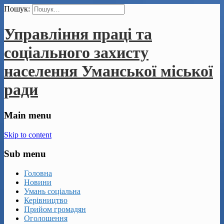
Пошук:
Управління праці та
соціального захисту
населення Уманської міської
ради
Main menu
Skip to content
Sub menu
Головна
Новини
Умань соціальна
Керівництво
Прийом громадян
Оголошення