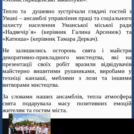
Тепло та душевно зустрічали глядачі гостей з
Умані – ансамблі управління праці та соціального
захисту населення Уманської міської ради
«Надвечір`я» (керівник Галина Арсенюк) та
«Катюша» (керівник Тамара Деркач).
Не залишились осторонь свята і майстри
декоративно-прикладного мистецтва, які на
презентації своїх робіт вразили відвідувачів
майстерно вишитими рушниками, виробами у
техніці канзаші, меблями з лози та іншими
витворами мистецтва.
За словами наших ансамблів, тепла атмосфера
свята подарувала масу позитивних емоцій
жителям та гостям міста.