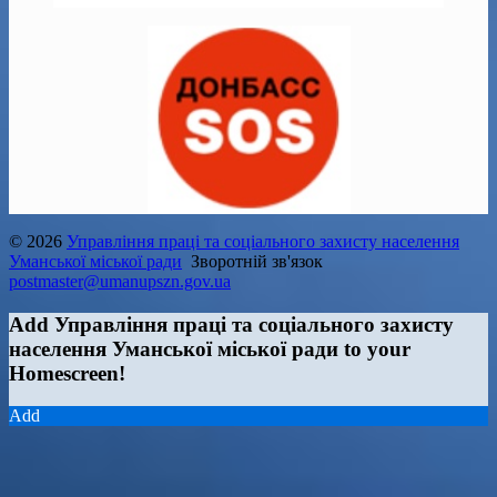
© 2026
Управління праці та соціального захисту населення
Уманської міської ради
Зворотній зв'язок
postmaster@umanupszn.gov.ua
Add Управління праці та соціального захисту
населення Уманської міської ради to your
Homescreen!
Add