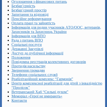
Оголошення з фінансових питань
Безбар’єрність
Безбар’єрний простір
Запитання та відповіді
Пенсійне реформування
Оплата праці та зайнятість
Інформація для родин учасників АТО/ООС, ветеранів,
Захисників та Захисниць України
Інформація для ВПО
Рада з питань ВПО
Соціальні послуги
Державні Закупівлі
Доступ до публічної інформації
Положення
Повідомна реєстрація колективних договорів
Протидія насильству
Звернення громадян
Телефони соціальних служб
Реабілітаційний комплекс “Гармонія”
Центр комплексної реабілітації для дітей з інвалідністю
“Пролісок”
Ветеранський Хаб “Сильні духом”
Меморіал «Герої не вмирають»
Контакти