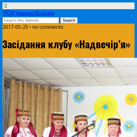
УПСЗН Уманської Міськради
2017-05-25 • no comments
Засідання клубу «Надвечір’я»