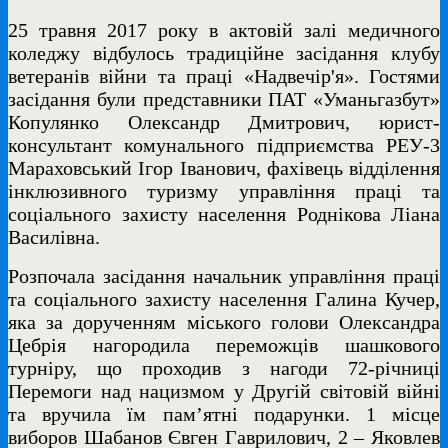
25 травня 2017 року в актовій залі медичного
коледжу відбулось традиційне засідання клубу
ветеранів війни та праці «Надвечір'я». Гостями
засідання були представники ПАТ «Уманьгазбут»
Копулянко Олександр Дмитрович, юрист-
консультант комунального підприємства РЕУ-3
Мараховський Ігор Іванович, фахівець відділення
інклюзивного туризму управління праці та
соціального захисту населення Роднікова Ліана
Василівна.
Розпочала засідання начальник управління праці
та соціального захисту населення Галина Кучер,
яка за дорученням міського голови Олександра
Цебрія нагородила переможців шашкового
турніру, що проходив з нагоди 72-річниці
Перемоги над нацизмом у Другій світовій війні
та вручила їм пам’ятні подарунки. 1 місце
виборов Шабанов Євген Гаврилович, 2 – Яковлев