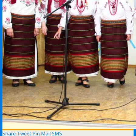
Share
Tweet
Pin
Mail
SMS