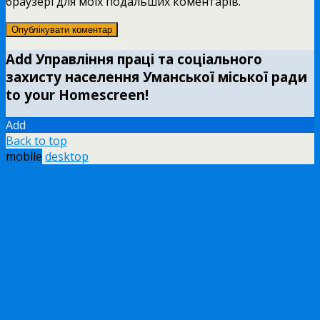
браузері для моїх подальших коментарів.
Add Управління праці та соціального
захисту населення Уманської міської ради
to your Homescreen!
Add
Back to top
mobile
desktop