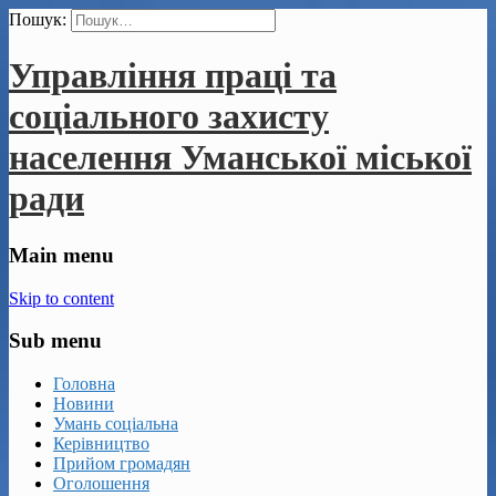
Пошук:
Управління праці та
соціального захисту
населення Уманської міської
ради
Main menu
Skip to content
Sub menu
Головна
Новини
Умань соціальна
Керівництво
Прийом громадян
Оголошення