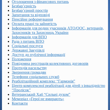
Оголошення з фінансових питань
Безбар’єрність
Безбар’єрний простір
Запитання та відповіді
Пенсійне реформування
Оплата праці та зайнятість
Інформація для родин учасників АТО/ООС, ветеранів,
Захисників та Захисниць України
Інформація для ВПО
Рада з питань ВПО
Соціальні послуги
Державні Закупівлі
Доступ до публічної інформації
Положення
Повідомна реєстрація колективних договорів
Протидія насильству
Звернення громадян
Телефони соціальних служб
Реабілітаційний комплекс “Гармонія”
Центр комплексної реабілітації для дітей з інвалідністю
“Пролісок”
Ветеранський Хаб “Сильні духом”
Меморіал «Герої не вмирають»
Контакти