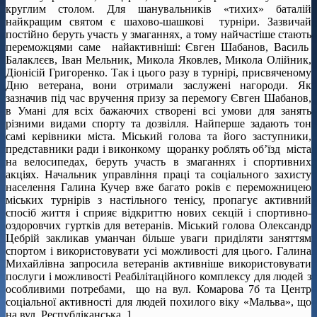
круглим столом. Для шанувальників «тихих» баталій
найкращим святом є шахово-шашкові турніри. Зазвичай
постійно беруть участь у змаганнях, а тому найчастіше стають
переможцями саме найактивніші: Євген Шабанов, Василь
Балаклєєв, Іван Мельник, Микола Яковлев, Микола Олійник,
Діонісій Григоренко. Так і цього разу в турнірі, присвяченому
Дню ветерана, вони отримали заслужені нагороди. Як
зазначив під час вручення призу за перемогу Євген Шабанов,
в Умані для всіх бажаючих створені всі умови для занять
різними видами спорту та дозвілля. Найперше задають тон
самі керівники міста. Міський голова та його заступники,
представники ради і виконкому щоранку роблять об’їзд міста
на велосипедах, беруть участь в змаганнях і спортивних
акціях. Начальник управління праці та соціального захисту
населення Галина Кучер вже багато років є переможницею
міських турнірів з настільного тенісу, пропагує активний
спосіб життя і сприяє відкриттю нових секцій і спортивно-
оздоровчих гуртків для ветеранів. Міський голова Олександр
Цебрій закликав уманчан більше уваги приділяти заняттям
спортом і використовувати усі можливості для цього. Галина
Михайлівна запросила ветеранів активніше використовувати
послуги і можливості Реабілітаційного комплексу для людей з
особливими потребами, що на вул. Комарова 7б та Центр
соціальної активності для людей похилого віку «Мальва», що
на вул. Республіканська, 1