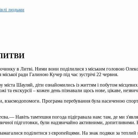
гівлі людьми
ЛИТВИ
починку в Литві. Ними вони поділилися з міським головою Олек
 міської ради Га­линою Кучер під час зустрічі 22 червня.
у міста Шауляй, діти ознайомились із життям і побутом міс­цевих 
жі та екскурсії – кожен день пізнавали щось нове, ці­каве, незви
жби, взаємодопомоги. Програма перебування була насиченою спор
ва.— Навіть тамтеш­ня погода підігравала нам: там, де ми з'являл
ізичної підготовки, були надзвичайно активними, допитливими. В
 намагалися поділитися з європейцями. На знак подя­ки за тепли