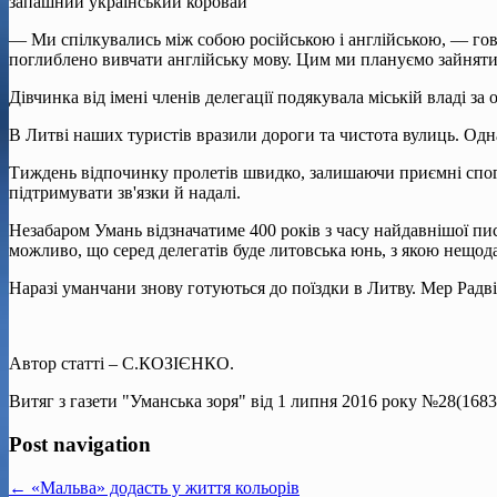
запашний український коровай
— Ми спілкувались між со­бою російською і англійською, — гово
поглиблено вивчати англійську мову. Цим ми плану­ємо зайнят
Дівчинка від імені членів делегації подякувала міській владі за 
В Литві наших туристів вразили дороги та чистота ву­лиць. Однак
Тиждень відпочинку пролетів швидко, залишаючи при­ємні спога
підтримувати зв'язки й надалі.
Незабаром Умань відзна­чатиме 400 років з часу най­давнішої пис
можливо, що серед делегатів буде ли­товська юнь, з якою нещо
Наразі уманчани знову го­туються до поїздки в Литву. Мер Радв
Автор статті – С.КОЗІЄНКО.
Витяг з газети "Уманська зоря" від 1 липня 2016 року №28(1683
Post navigation
← «Мальва» додасть у життя кольорів