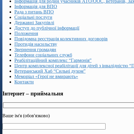
Інформація для родин учасників АТО/ООС, ветеранів, За
Інформація для ВПО
Рада з питань ВПО
Соціальні послуги
Державні Закупівлі
Доступ до публічної інформації
Положення
Повідомна реєстрація колективних договорів
Протидія насильству
Звернення громадян
Телефони соціальних служб
Реабілітаційний комплекс “Гармонія”
Центр комплексної реабілітації для дітей з інвалідністю “
Ветеранський Хаб “Сильні духом”
Меморіал «Герої не вмирають»
Контакти
Інтернет – приймальня
Ваше ім'я (обов'язково)