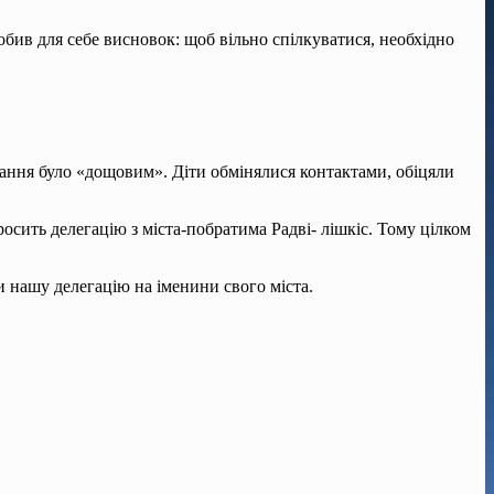
бив для себе висно­вок: щоб вільно спілкуватися, необхідно
ння було «до­щовим». Діти обмінялися кон­тактами, обіцяли
росить делега­цію з міста-побратима Радві- лішкіс. Тому цілком
 нашу делега­цію на іменини свого міста.