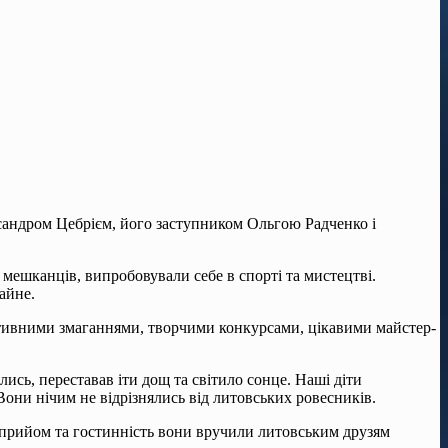
сандром Цебрієм, його заступником Ольгою Радченко і
мешканців, ви­пробовували себе в спорті та мистецтві.
чайне.
тивними зма­ганнями, творчими конкурса­ми, цікавими майстер-
ись, переставав іти дощ та світило сонце. Наші діти
они нічим не відрізнялись від литовських ровесників.
й прийом та гостин­ність вони вручили литовським друзям