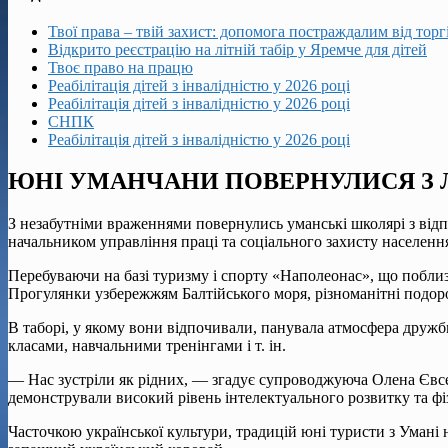
Твої права – твій захист: допомога постраждалим від тор
Відкрито реєстрацію на літній табір у Яремче для дітей
Твоє право на працю
Реабілітація дітей з інвалідністю у 2026 році
Реабілітація дітей з інвалідністю у 2026 році
СНПК
Реабілітація дітей з інвалідністю у 2026 році
ЮНІ УМАНЧАНИ ПОВЕРНУЛИСЯ З 
З незабутніми враженнями повернулись уманські школярі з від
начальником управління пра­ці та соціального захисту насе­лення
Перебуваючи на базі туризму і спорту «Наполеонас», що по­близ
Прогулянки узбе­режжям Балтійсько­го моря, різноманітні подоро
В таборі, у якому вони від­почивали, панувала атмосфе­ра дру
класами, навчальними тренінгами і т. ін.
— Нас зустріли як рідних, — згадує супроводжуюча Оле­на Євсеє
демонстрували високий рівень інтелектуального роз­витку та ф
Часточкою української культури, традицій юні туристи з Умані