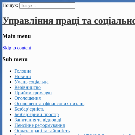
Пошук:
Управління праці та соціальн
Main menu
Skip to content
Sub menu
Головна
Новини
Умань соціальна
Керівництво
Прийом громадян
Оголошення
Оголошення з фінансових питань
Безбар’єрність
Безбар’єрний простір
Запитання та відповіді
Пенсійне реформування
Оплата праці та зайнятість