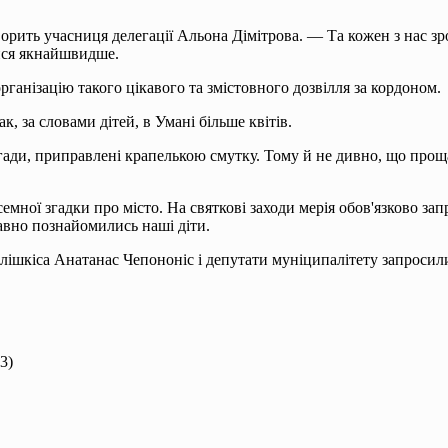
рить учасниця делегації Альона Дімітрова. — Та кожен з нас зро
ися якнайшвидше.
організацію такого ці­кавого та змістовного дозвілля за кордоном.
, за словами дітей, в Умані більше квітів.
ди, приправлені кра­пелькою смутку. Тому й не дивно, що проща
емної згадки про місто. На святкові заходи мерія обов'язково зап
давно познайомились наші діти.
ілішкіса Анатанас Чепононіс і депутати муніципалі­тету запросили
3)