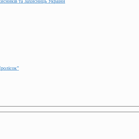
хисників та Захисниць України
Пролісок”