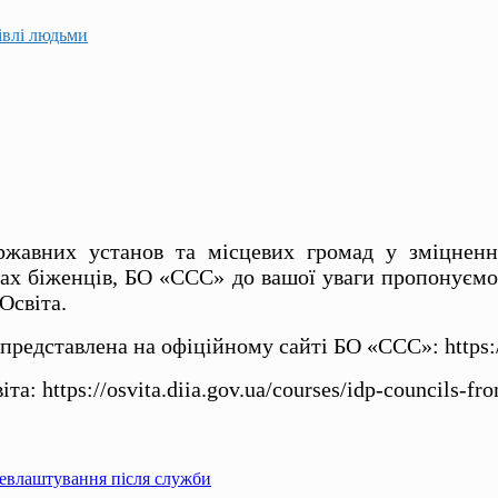
гівлі людьми
авних установ та місцевих громад у зміцненні
вах біженців, БО «ССС» до вашої уваги пропонуємо
Освіта.
едставлена на офіційному сайті БО «ССС»: https://ss
а: https://osvita.diia.gov.ua/courses/idp-councils-fr
цевлаштування після служби