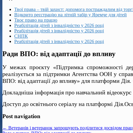
Твої права – твій захист: допомога постраждалим від тор
Відкрито реєстрацію на літній табір у Яремче для дітей
Твоє право на працю
Реабілітація дітей з інвалідністю у 2026 році
Реабілітація дітей з інвалідністю у 2026 році
СНПК
Реабілітація дітей з інвалідністю у 2026 році
Ради ВПО: від адаптації до впливу
У межах проєкту «Підтримка спроможності держ
реалізується за підтримки Агентства ООН у спра
ВПО: від адаптації до впливу» для платформи Дія. 
Докладніша інформація про навчальний відеокурс пр
Доступ до освітнього серіалу на платформі Дія.Освіт
Post navigation
← Ветеранів і ветеранок запрошують поділитися досвідом пра