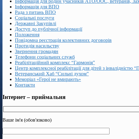
Інформація для родин учасників АТО/ООС, ветеранів, За
Інформація для ВПО
Рада з питань ВПО
Соціальні послуги
Державні Закупівлі
Доступ до публічної інформації
Положення
Повідомна реєстрація колективних договорів
Протидія насильству
Звернення громадян
Телефони соціальних служб
Реабілітаційний комплекс “Гармонія”
Центр комплексної реабілітації для дітей з інвалідністю “
Ветеранський Хаб “Сильні духом”
Меморіал «Герої не вмирають»
Контакти
Інтернет – приймальня
Ваше ім'я (обов'язково)