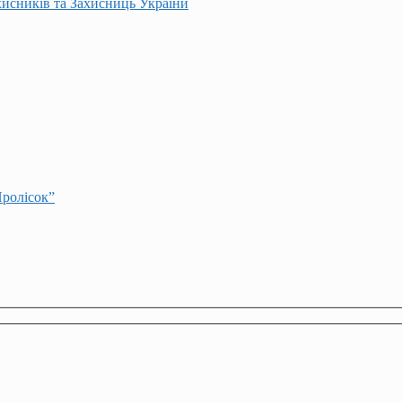
хисників та Захисниць України
Пролісок”