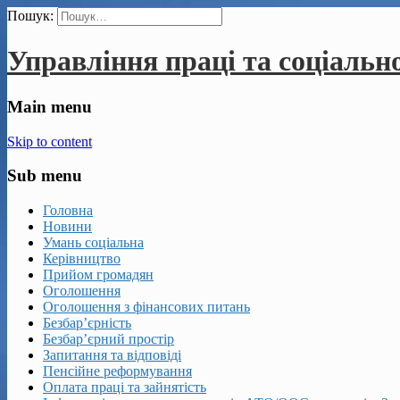
Пошук:
Управління праці та соціальн
Main menu
Skip to content
Sub menu
Головна
Новини
Умань соціальна
Керівництво
Прийом громадян
Оголошення
Оголошення з фінансових питань
Безбар’єрність
Безбар’єрний простір
Запитання та відповіді
Пенсійне реформування
Оплата праці та зайнятість