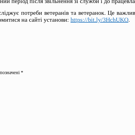
ний період після звільнення зі служби і до працев
ліджує потреби ветеранів та ветеранок. Це важли
митися на сайті установи:
https://bit.ly/3HchUKO
.
 позначені
*