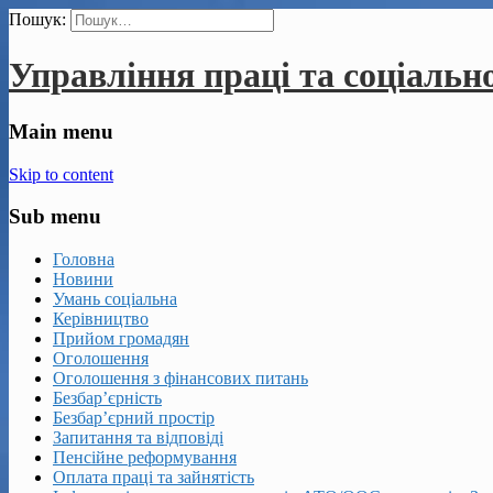
Пошук:
Управління праці та соціальн
Main menu
Skip to content
Sub menu
Головна
Новини
Умань соціальна
Керівництво
Прийом громадян
Оголошення
Оголошення з фінансових питань
Безбар’єрність
Безбар’єрний простір
Запитання та відповіді
Пенсійне реформування
Оплата праці та зайнятість