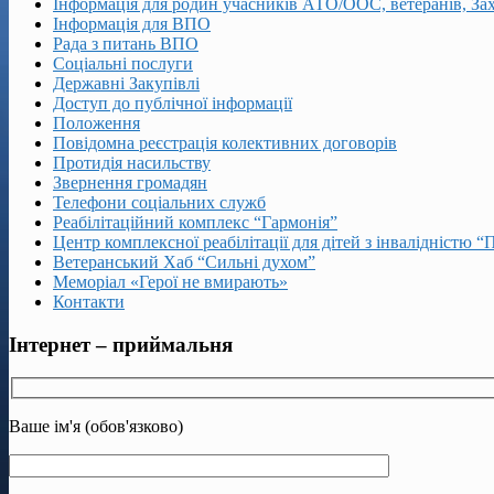
Інформація для родин учасників АТО/ООС, ветеранів, За
Інформація для ВПО
Рада з питань ВПО
Соціальні послуги
Державні Закупівлі
Доступ до публічної інформації
Положення
Повідомна реєстрація колективних договорів
Протидія насильству
Звернення громадян
Телефони соціальних служб
Реабілітаційний комплекс “Гармонія”
Центр комплексної реабілітації для дітей з інвалідністю “
Ветеранський Хаб “Сильні духом”
Меморіал «Герої не вмирають»
Контакти
Інтернет – приймальня
Ваше ім'я (обов'язково)