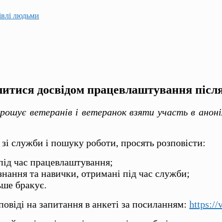
гівлі людьми
ілитися досвідом працевлаштування післ
прошує ветеранів
і
ветеранок взяти участь в аноні
я зі служби і пошуку роботи, просять розповісти:
 під час працевлаштування;
 знання та навички, отримані під час служби;
ьше бракує.
повіді на запитання в анкеті за посиланням:
https:/