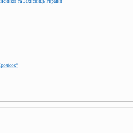
хисників та Захисниць України
Пролісок”