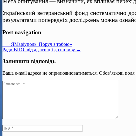
Мета опитування — визначити, як впливає перехід
Український ветеранський фонд систематично дос
результатами попередніх досліджень можна ознайо
Post navigation
← «ЯМаріуполь. Поруч з тобою»
Ради ВПО: від адаптації до впливу →
Залишити відповідь
Ваша e-mail адреса не оприлюднюватиметься.
Обов’язкові поля