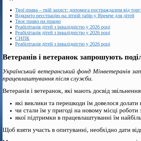
Твої права – твій захист: допомога постраждалим від тор
Відкрито реєстрацію на літній табір у Яремче для дітей
Твоє право на працю
Реабілітація дітей з інвалідністю у 2026 році
Реабілітація дітей з інвалідністю у 2026 році
СНПК
Реабілітація дітей з інвалідністю у 2026 році
Ветеранів і ветеранок запрошують под
Український ветеранський фонд
Мінветеранів
за
працевлаштування після служби.
Ветеранів і ветеранок, які мають досвід звільненн
які виклики та перешкоди їм довелося долати
чи стали їм у пригоді на новому місці роботи
якої підтримки в працевлаштуванні їм найбіл
Щоб взяти участь в опитуванні, необхідно дати від