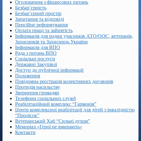
Оголошення з фінансових питань
Безбар’єрність
Безбар’єрний простір
Запитання та відповіді
Пенсійне реформування
Оплата праці та зайнятість
Інформація для родин учасників АТО/ООС, ветеранів,
Захисників та Захисниць України
Інформація для ВПО
Рада з питань ВПО
Соціальні послуги
Державні Закупівлі
Доступ до публічної інформації
Положення
Повідомна реєстрація колективних договорів
Протидія насильству
Звернення громадян
Телефони соціальних служб
Реабілітаційний комплекс “Гармонія”
Центр комплексної реабілітації для дітей з інвалідністю
“Пролісок”
Ветеранський Хаб “Сильні духом”
Меморіал «Герої не вмирають»
Контакти