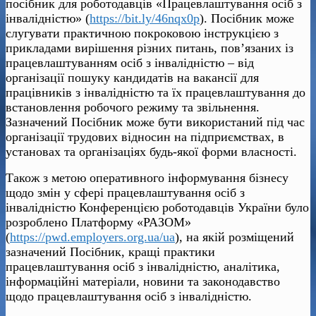
посібник для роботодавців «Працевлаштування осіб з
інвалідністю» (
https://bit.ly/46nqx0p
). Посібник може
слугувати практичною покроковою інструкцією з
прикладами вирішення різних питань, пов’язаних із
працевлаштуванням осіб з інвалідністю – від
організації пошуку кандидатів на вакансії для
працівників з інвалідністю та їх працевлаштування до
встановлення робочого режиму та звільнення.
Зазначений Посібник може бути використаний під час
організації трудових відносин на підприємствах, в
установах та організаціях будь-якої форми власності.
Також з метою оперативного інформування бізнесу
щодо змін у сфері працевлаштування осіб з
інвалідністю Конференцією роботодавців України було
розроблено Платформу «РАЗОМ»
(
https://pwd.employers.org.ua/ua
), на якій розміщений
зазначений Посібник, кращі практики
працевлаштування осіб з інвалідністю, аналітика,
інформаційні матеріали, новини та законодавство
щодо працевлаштування осіб з інвалідністю.