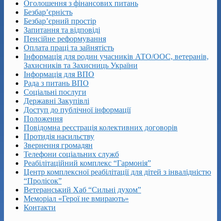
Оголошення з фінансових питань
Безбар’єрність
Безбар’єрний простір
Запитання та відповіді
Пенсійне реформування
Оплата праці та зайнятість
Інформація для родин учасників АТО/ООС, ветеранів,
Захисників та Захисниць України
Інформація для ВПО
Рада з питань ВПО
Соціальні послуги
Державні Закупівлі
Доступ до публічної інформації
Положення
Повідомна реєстрація колективних договорів
Протидія насильству
Звернення громадян
Телефони соціальних служб
Реабілітаційний комплекс “Гармонія”
Центр комплексної реабілітації для дітей з інвалідністю
“Пролісок”
Ветеранський Хаб “Сильні духом”
Меморіал «Герої не вмирають»
Контакти