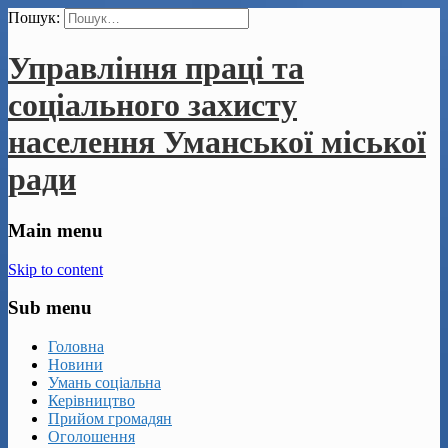
Пошук:
Управління праці та
соціального захисту
населення Уманської міської
ради
Main menu
Skip to content
Sub menu
Головна
Новини
Умань соціальна
Керівництво
Прийом громадян
Оголошення