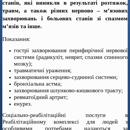
станів, які виникли в результаті розтяжок,
травм, а також різних нервово – м’язових
захворювань і больових станів зі спазмом
м’язів та інше.
Показання:
гострі захворювання перифирічної нервової
системи (радикуліт, неврит, спазми спинного
мозку);
травматичні ураження;
захворювання серцево-судинної системи;
бронхіальна астма;
захворювання шлунково-кишкового тракту;
ревматоїдний артрит;
енурез.
Соціально-реабілітаційні послуги в
Реабілітаційному комплексі для людей з
особливими потребами надаються за