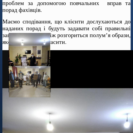
проблем за допомогою повчальних вправ та
порад фахівців.
Маємо сподівання, що клієнти дослухаються до
наданих порад і будуть задавати собі правильні
запитання, перш ніж розгориться полум’я образи,
яке дуже важко загасити.