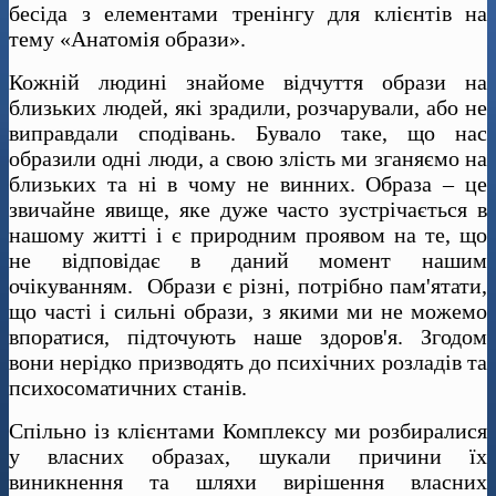
бесіда з елементами тренінгу для клієнтів на
тему «Анатомія образи».
Кожній людині знайоме відчуття образи на
близьких людей, які зрадили, розчарували, або не
виправдали сподівань. Бувало таке, що нас
образили одні люди, а свою злість ми зганяємо на
близьких та ні в чому не винних. Образа – це
звичайне явище, яке дуже часто зустрічається в
нашому житті і є природним проявом на те, що
не відповідає в даний момент нашим
очікуванням. Образи є різні, потрібно пам'ятати,
що часті і сильні образи, з якими ми не можемо
впоратися, підточують наше здоров'я. Згодом
вони нерідко призводять до психічних розладів та
психосоматичних станів.
Спільно із клієнтами Комплексу ми розбиралися
у власних образах, шукали причини їх
виникнення та шляхи вирішення власних