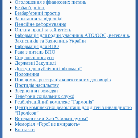
Оголошення з фінансових питань
Безбар’єрність
Безбар’єрний простір
Запитання та відповіді
Пенсійне реформування
Оплата праці та зайнятість
Інформація для родин учасників АТО/ООС, ветеранів,
Захисників та Захисниць України
Інформація для ВПО
Рада з питань ВПО
Соціальні послуги
Державні Закупівлі
Доступ до публічної інформації
Положення
Повідомна реєстрація колективних договорів
Протидія насильству
Звернення громадян
Телефони соціальних служб
Реабілітаційний комплекс “Гармонія”
Центр комплексної реабілітації для дітей з інвалідністю
“Пролісок”
Ветеранський Хаб “Сильні духом”
Меморіал «Герої не вмирають»
Контакти