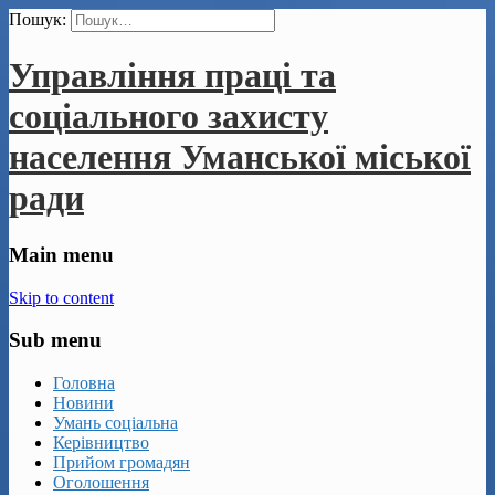
Пошук:
Управління праці та
соціального захисту
населення Уманської міської
ради
Main menu
Skip to content
Sub menu
Головна
Новини
Умань соціальна
Керівництво
Прийом громадян
Оголошення