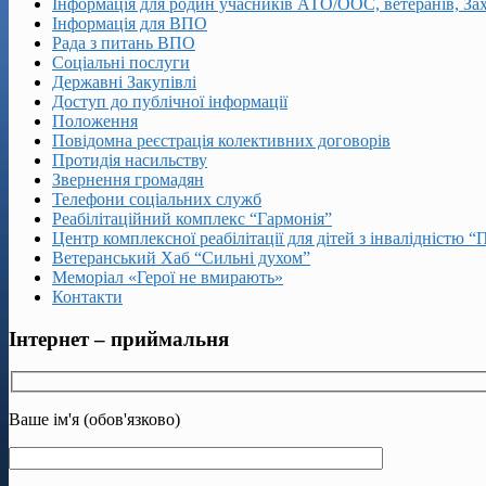
Інформація для родин учасників АТО/ООС, ветеранів, За
Інформація для ВПО
Рада з питань ВПО
Соціальні послуги
Державні Закупівлі
Доступ до публічної інформації
Положення
Повідомна реєстрація колективних договорів
Протидія насильству
Звернення громадян
Телефони соціальних служб
Реабілітаційний комплекс “Гармонія”
Центр комплексної реабілітації для дітей з інвалідністю “
Ветеранський Хаб “Сильні духом”
Меморіал «Герої не вмирають»
Контакти
Інтернет – приймальня
Ваше ім'я (обов'язково)