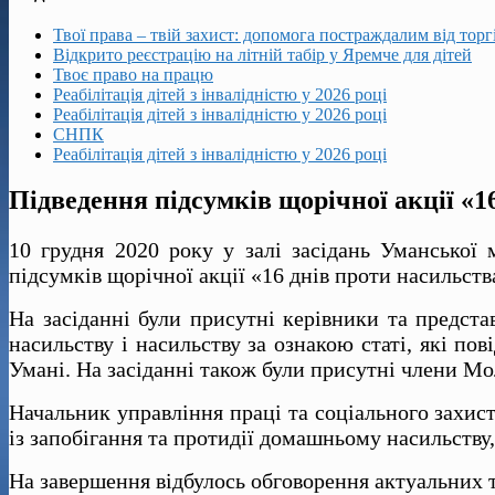
Твої права – твій захист: допомога постраждалим від тор
Відкрито реєстрацію на літній табір у Яремче для дітей
Твоє право на працю
Реабілітація дітей з інвалідністю у 2026 році
Реабілітація дітей з інвалідністю у 2026 році
СНПК
Реабілітація дітей з інвалідністю у 2026 році
Підведення підсумків щорічної акції «1
10 грудня 2020 року у залі засідань Уманської 
підсумків щорічної акції «16 днів проти насильств
На засіданні були присутні керівники та предста
насильству і насильству за ознакою статі, які по
Умані. На засіданні також були присутні члени Мо
Начальник управління праці та соціального захис
із запобігання та протидії домашньому насильству,
На завершення відбулось обговорення актуальних 