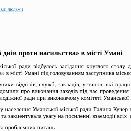
гівлі людьми
6 днів проти насильства» в місті Умані
міської ради відбулось засідання круглого стол
а» в місті Умані під головуванням заступника міськ
вники відділів, служб, закладів, установ, які пра
відомили про виконання заходів під час проведення 
лодіжної ради при виконавчому комітеті Уманської 
ту населення Уманської міської ради
Галина Кучер
 та закцентувала увагу на посиленні взаємодії всіх 
та проблемних питань.