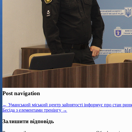
Post navigation
← Уманський міський центр зайнятості інформує про стан ринку
Бесіда з елементами тренінгу →
Залишити відповідь