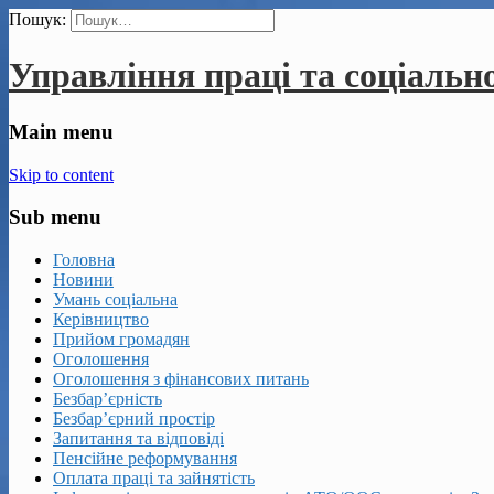
Пошук:
Управління праці та соціальн
Main menu
Skip to content
Sub menu
Головна
Новини
Умань соціальна
Керівництво
Прийом громадян
Оголошення
Оголошення з фінансових питань
Безбар’єрність
Безбар’єрний простір
Запитання та відповіді
Пенсійне реформування
Оплата праці та зайнятість