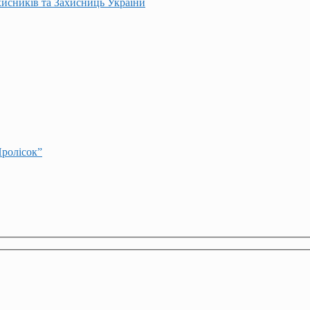
хисників та Захисниць України
Пролісок”