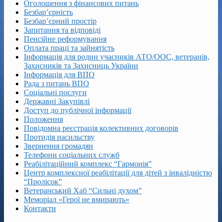
Оголошення з фінансових питань
Безбар’єрність
Безбар’єрний простір
Запитання та відповіді
Пенсійне реформування
Оплата праці та зайнятість
Інформація для родин учасників АТО/ООС, ветеранів,
Захисників та Захисниць України
Інформація для ВПО
Рада з питань ВПО
Соціальні послуги
Державні Закупівлі
Доступ до публічної інформації
Положення
Повідомна реєстрація колективних договорів
Протидія насильству
Звернення громадян
Телефони соціальних служб
Реабілітаційний комплекс “Гармонія”
Центр комплексної реабілітації для дітей з інвалідністю
“Пролісок”
Ветеранський Хаб “Сильні духом”
Меморіал «Герої не вмирають»
Контакти