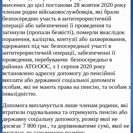
внесених до цієї постанови 28 жовтня 2020 року
членам родин військовослужбовців, які брали
безпосередню участь в антитерористичній
операції або забезпеченні її проведення та
загинули (пропали безвісті), померли внаслідок
поранення, каліцтва, контузії або захворювання,
одержаних під час безпосередньої участі в
антитерористичній операції, забезпеченні її
проведення, перебуваючи безпосередньо в
районах АТО/ООС, з 1 серпня 2020 року
встановлено адресну допомогу до пенсійної
виплати або державної соціальної допомоги
особам, які не мають права на пенсію, та особам з
інвалідністю.
Допомога виплачується лише членам родини, які
втратили годувальника та отримують пенсію або
державну соціальну допомогу, розмір якої не
досягає 7 800 грн., та дорівнюватиме сумі, якої не
вистачає до зазначеного розміру.