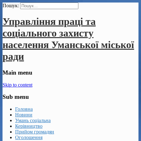
Пошук:
Управління праці та
соціального захисту
населення Уманської міської
ради
Main menu
Skip to content
Sub menu
Головна
Новини
Умань соціальна
Керівництво
Прийом громадян
Оголошення