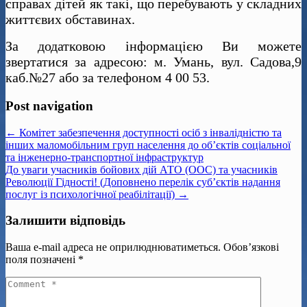
справах дітей як такі, що перебувають у складних
життєвих обставинах.
За додатковою інформацією Ви можете
звертатися за адресою: м. Умань, вул. Садова,9
каб.№27 або за телефоном 4 00 53.
Post navigation
← Комітет забезпечення доступності осіб з інвалідністю та
інших маломобільним груп населення до об’єктів соціальної
та інженерно-транспортної інфраструктур
До уваги учасників бойових дій АТО (ООС) та учасників
Революції Гідності! (Доповнено перелік суб’єктів надання
послуг із психологічної реабілітації) →
Залишити відповідь
Ваша e-mail адреса не оприлюднюватиметься.
Обов’язкові
поля позначені
*