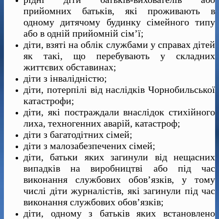
прийомних батьків, які проживають в
одному дитячому будинку сімейного типу
або в одній прийомній сім’ї;
діти, взяті на облік службами у справах дітей
як такі, що перебувають у складних
життєвих обставинах;
діти з інвалідністю;
діти, потерпілі від наслідків Чорнобильської
катастрофи;
діти, які постраждали внаслідок стихійного
лиха, техногенних аварій, катастроф;
діти з багатодітних сімей;
діти з малозабезпечених сімей;
діти, батьки яких загинули від нещасних
випадків на виробництві або під час
виконання службових обов’язків, у тому
числі діти журналістів, які загинули під час
виконання службових обов’язків;
діти, одному з батьків яких встановлено