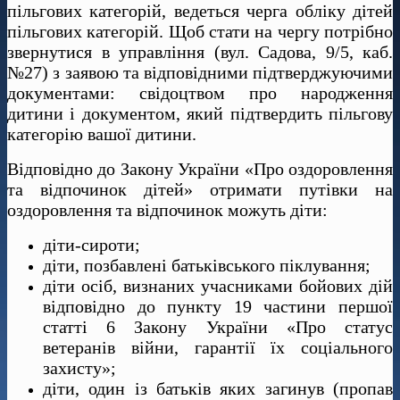
пільгових категорій, ведеться черга обліку дітей
пільгових категорій. Щоб стати на чергу потрібно
звернутися в управління (вул. Садова, 9/5, каб.
№27) з заявою та відповідними підтверджуючими
документами: свідоцтвом про народження
дитини і документом, який підтвердить пільгову
категорію вашої дитини.
Відповідно до Закону України «Про оздоровлення
та відпочинок дітей» отримати путівки на
оздоровлення та відпочинок можуть діти:
діти-сироти;
діти, позбавлені батьківського піклування;
діти осіб, визнаних учасниками бойових дій
відповідно до пункту 19 частини першої
статті 6 Закону України «Про статус
ветеранів війни, гарантії їх соціального
захисту»;
діти, один із батьків яких загинув (пропав