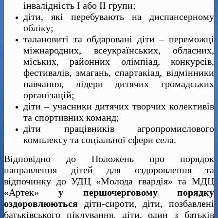
інвалідність І або ІІ групи;
діти, які перебувають на диспансерному
обліку;
талановиті та обдаровані діти – переможці
міжнародних, всеукраїнських, обласних,
міських, районних олімпіад, конкурсів,
фестивалів, змагань, спартакіад, відмінники
навчання, лідери дитячих громадських
організацій;
діти – учасники дитячих творчих колективів
та спортивних команд;
діти працівників агропромислового
комплексу та соціальної сфери села.
Відповідно до Положень про порядок
направлення дітей для оздоровлення та
відпочинку до УДЦ «Молода гвардія» та МДЦ
«Артек»
у першочерговому порядку
оздоровлюються
діти-сироти, діти, позбавлені
батьківського піклування, діти, один з батьків