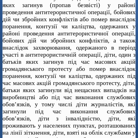
яких загинув (пропав безвісті) у районі
проведення антитерористичної операції, бойових
дій чи збройних конфліктів або помер внаслідок
поранення, контузії чи каліцтва, одержаних у
районі проведення антитерористичної операції,
бойових дій чи збройних конфліктів, а також
внаслідок захворювання, одержаного в період
участі в антитерористичній операції, діти, один з
батьків яких загинув під час масових акцій
громадянського протесту або помер внаслідок
поранення, контузії чи каліцтва, одержаних під
час масових акцій громадянського протесту, діти,
батьки яких загинули від нещасних випадків на
виробництві або під час виконання службових
обов’язків, у тому числі діти журналістів, які
загинули під час виконання службових
обов’язків, діти з інвалідністю, діти, які
проживають у населених пунктах, розташованих
на лінії зіткнення, діти, взяті на облік службами у