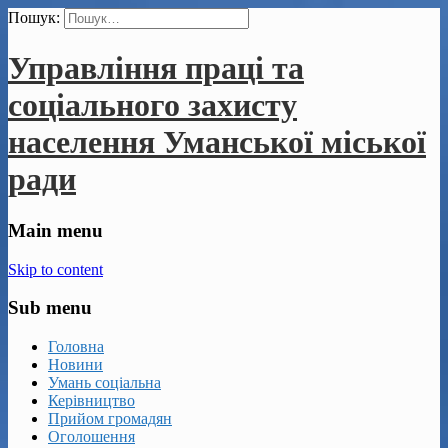
Пошук:
Управління праці та
соціального захисту
населення Уманської міської
ради
Main menu
Skip to content
Sub menu
Головна
Новини
Умань соціальна
Керівництво
Прийом громадян
Оголошення