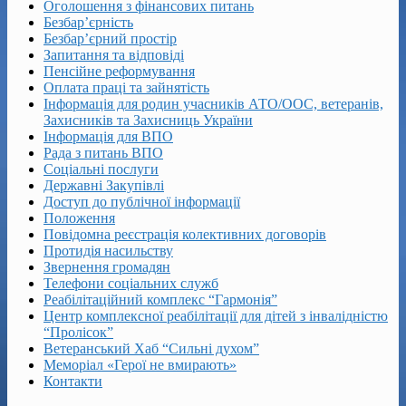
Оголошення з фінансових питань
Безбар’єрність
Безбар’єрний простір
Запитання та відповіді
Пенсійне реформування
Оплата праці та зайнятість
Інформація для родин учасників АТО/ООС, ветеранів,
Захисників та Захисниць України
Інформація для ВПО
Рада з питань ВПО
Соціальні послуги
Державні Закупівлі
Доступ до публічної інформації
Положення
Повідомна реєстрація колективних договорів
Протидія насильству
Звернення громадян
Телефони соціальних служб
Реабілітаційний комплекс “Гармонія”
Центр комплексної реабілітації для дітей з інвалідністю
“Пролісок”
Ветеранський Хаб “Сильні духом”
Меморіал «Герої не вмирають»
Контакти