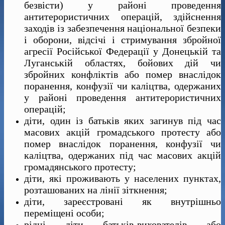
безвісти) у районі проведення
антитерористичних операцій, здійснення
заходів із забезпечення національної безпеки
і оборони, відсічі і стримування збройної
агресії Російської Федерації у Донецькій та
Луганській областях, бойових дій чи
збройних конфліктів або помер внаслідок
поранення, конфузії чи каліцтва, одержаних
у районі проведення антитерористичних
операцій;
діти, один із батьків яких загинув під час
масових акцій громадського протесту або
помер внаслідок поранення, конфузії чи
каліцтва, одержаних під час масових акцій
громадянського протесту;
діти, які проживають у населених пунктах,
розташованих на лінії зіткнення;
діти, зареєстровані як внутрішньо
переміщені особи;
рідні діти батьків-вихователів або