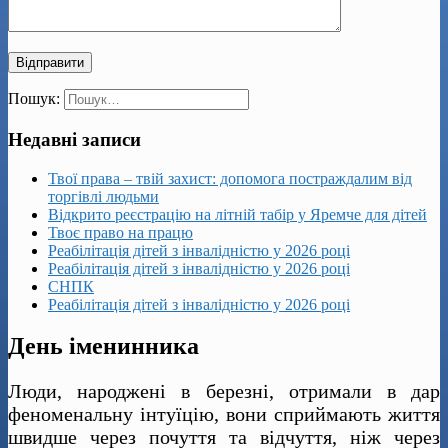
Пошук:
Недавні записи
Твої права – твій захист: допомога постраждалим від
торгівлі людьми
Відкрито реєстрацію на літній табір у Яремче для дітей
Твоє право на працю
Реабілітація дітей з інвалідністю у 2026 році
Реабілітація дітей з інвалідністю у 2026 році
СНПК
Реабілітація дітей з інвалідністю у 2026 році
День іменинника
Люди, народжені в березні, отримали в дар
феноменальну інтуїцію, вони сприймають життя
швидше через почуття та відчуття, ніж через