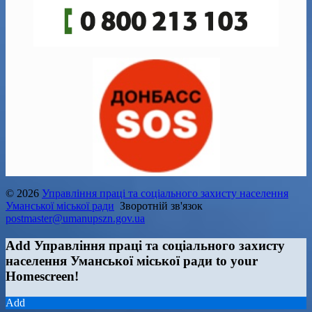
© 2026
Управління праці та соціального захисту населення
Уманської міської ради
Зворотній зв'язок
postmaster@umanupszn.gov.ua
Add Управління праці та соціального захисту
населення Уманської міської ради to your
Homescreen!
Add