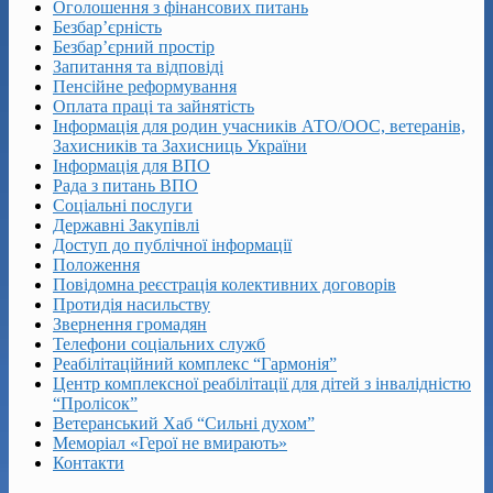
Оголошення з фінансових питань
Безбар’єрність
Безбар’єрний простір
Запитання та відповіді
Пенсійне реформування
Оплата праці та зайнятість
Інформація для родин учасників АТО/ООС, ветеранів,
Захисників та Захисниць України
Інформація для ВПО
Рада з питань ВПО
Соціальні послуги
Державні Закупівлі
Доступ до публічної інформації
Положення
Повідомна реєстрація колективних договорів
Протидія насильству
Звернення громадян
Телефони соціальних служб
Реабілітаційний комплекс “Гармонія”
Центр комплексної реабілітації для дітей з інвалідністю
“Пролісок”
Ветеранський Хаб “Сильні духом”
Меморіал «Герої не вмирають»
Контакти