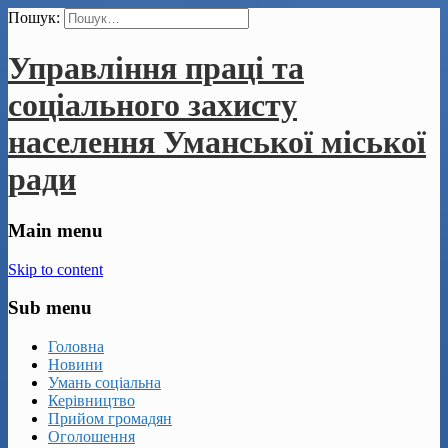
Пошук:
Управління праці та
соціального захисту
населення Уманської міської
ради
Main menu
Skip to content
Sub menu
Головна
Новини
Умань соціальна
Керівництво
Прийом громадян
Оголошення