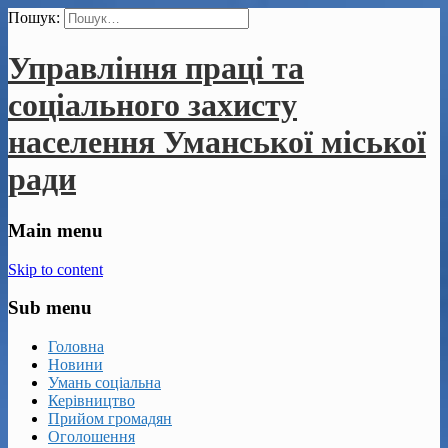
Пошук:
Управління праці та
соціального захисту
населення Уманської міської
ради
Main menu
Skip to content
Sub menu
Головна
Новини
Умань соціальна
Керівництво
Прийом громадян
Оголошення