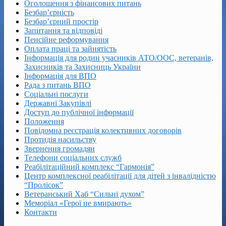
Оголошення з фінансових питань
Безбар’єрність
Безбар’єрний простір
Запитання та відповіді
Пенсійне реформування
Оплата праці та зайнятість
Інформація для родин учасників АТО/ООС, ветеранів,
Захисників та Захисниць України
Інформація для ВПО
Рада з питань ВПО
Соціальні послуги
Державні Закупівлі
Доступ до публічної інформації
Положення
Повідомна реєстрація колективних договорів
Протидія насильству
Звернення громадян
Телефони соціальних служб
Реабілітаційний комплекс “Гармонія”
Центр комплексної реабілітації для дітей з інвалідністю
“Пролісок”
Ветеранський Хаб “Сильні духом”
Меморіал «Герої не вмирають»
Контакти