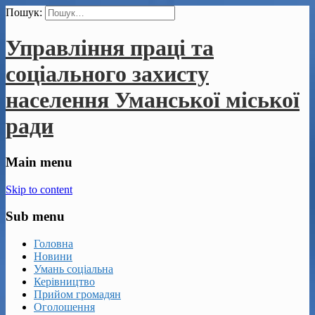
Пошук:
Управління праці та
соціального захисту
населення Уманської міської
ради
Main menu
Skip to content
Sub menu
Головна
Новини
Умань соціальна
Керівництво
Прийом громадян
Оголошення