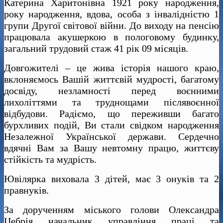
Катерина Харитонівна 1921 року народження,
року народження, вдова, особа з інвалідністю 1
групи Другої світової війни. До виходу на пенсію
працювала акушеркою в пологовому будинку,
загальний трудовий стаж 41 рік 09 місяців.
Довгожителі – це жива історія нашого краю,
вклоняємось Вашій життєвій мудрості, багатому
досвіду, незламності перед воєнними
лихоліттями та труднощами післявоєнної
відбудови. Радіємо, що переживши багато
бурхливих подій, Ви стали свідком народження
Незалежної Української держави. Сердечно
вдячні Вам за Вашу невтомну працю, життєву
стійкість та мудрість.
Ювілярка виховала 3 дітей, має 3 онуків та 2
правнуків.
За дорученням міського голови Олександра
Цебрія начальник управління праці та