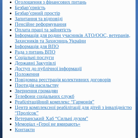
Оголошення з фінансових питань
Безбар’єрність
Безбар’єрний простір
Запитання та відповіді
Пенсійне реформування
Оплата праці та зайнятість
Інформація для родин учасників АТО/ООС, ветеранів,
Захисників та Захисниць України
Інформація для ВПО
Рада з питань ВПО
Соціальні послуги
Державні Закупівлі
Доступ до публічної інформації
Положення
Повідомна реєстрація колективних договорів
Протидія насильству
Звернення громадян
Телефони соціальних служб
Реабілітаційний комплекс “Гармонія”
Центр комплексної реабілітації для дітей з інвалідністю
“Пролісок”
Ветеранський Хаб “Сильні духом”
Меморіал «Герої не вмирають»
Контакти