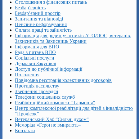
Оголошення з фінансових питань
Безбар’єрність
Безбар’єрний простір
Запитання та відповіді
Пенсійне реформування
Оплата праці та зайнятість
Інформація для родин учасників АТО/ООС, ветеранів,
Захисників та Захисниць України
Інформація для ВПО
Рада з питань ВПО
Соціальні послуги
Державні Закупівлі
Доступ до публічної інформації
Положення
Повідомна реєстрація колективних договорів
Протидія насильству
Звернення громадян
Телефони соціальних служб
Реабілітаційний комплекс “Гармонія”
Центр комплексної реабілітації для дітей з інвалідністю
“Пролісок”
Ветеранський Хаб “Сильні духом”
Меморіал «Герої не вмирають»
Контакти