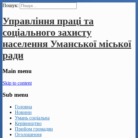
Пошук:
Управління праці та
соціального захисту
населення Уманської міської
ради
Main menu
Skip to content
Sub menu
Головна
Новини
Умань соціальна
Керівництво
Прийом громадян
Оголошення