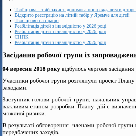
Твої права – твій захист: допомога постраждалим від тор
Відкрито реєстрацію на літній табір у Яремче для дітей
Твоє право на працю
Реабілітація дітей з інвалідністю у 2026 році
Реабілітація дітей з інвалідністю у 2026 році
СНПК
Реабілітація дітей з інвалідністю у 2026 році
Засідання робочої групи із запровадженн
04 вересня 2018 року
відбулось чергове засідання 
Учасники робочої групи розглянули проект Плану д
заходами.
Заступник голови робочої групи, начальник управ
важливим етапом розробки Плану дій є визначення
можливі ризики.
В результаті обговорення членами робочої групи в
передбачених заходів.