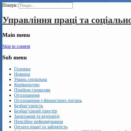
Пошук:
Управління праці та соціальн
Main menu
Skip to content
Sub menu
Головна
Новини
Умань соціальна
Керівництво
Прийом громадян
Оголошення
Оголошення з фінансових питань
Безбар’єрність
Безбар’єрний простір
Запитання та відповіді
Пенсійне реформування
Оплата праці та зайнятість