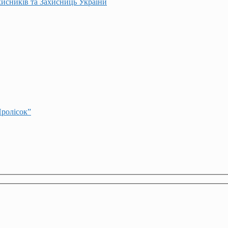
хисників та Захисниць України
Пролісок”