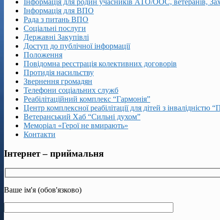
Інформація для родин учасників АТО/ООС, ветеранів, За
Інформація для ВПО
Рада з питань ВПО
Соціальні послуги
Державні Закупівлі
Доступ до публічної інформації
Положення
Повідомна реєстрація колективних договорів
Протидія насильству
Звернення громадян
Телефони соціальних служб
Реабілітаційний комплекс “Гармонія”
Центр комплексної реабілітації для дітей з інвалідністю “
Ветеранський Хаб “Сильні духом”
Меморіал «Герої не вмирають»
Контакти
Інтернет – приймальня
Ваше ім'я (обов'язково)