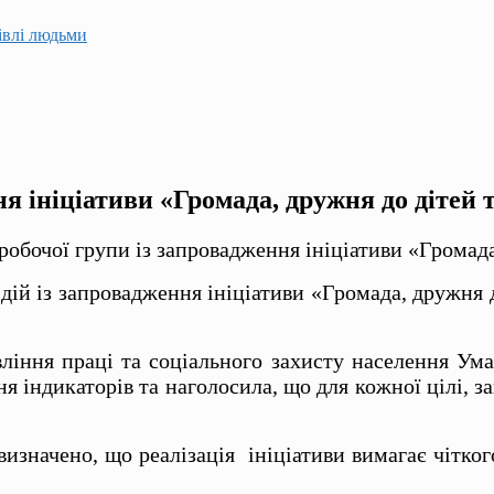
гівлі людьми
я ініціативи «Громада, дружня до дітей 
робочої групи із запровадження ініціативи «Громада
ій із запровадження ініціативи «Громада, дружня 
ління праці та соціального захисту населення Ум
 індикаторів та наголосила, що для кожної цілі, з
изначено, що реалізація ініціативи вимагає чітко