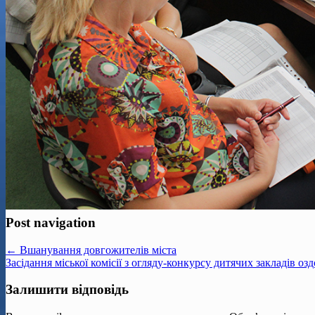
Post navigation
← Вшанування довгожителів міста
Засідання міської комісії з огляду-конкурсу дитячих закладів о
Залишити відповідь