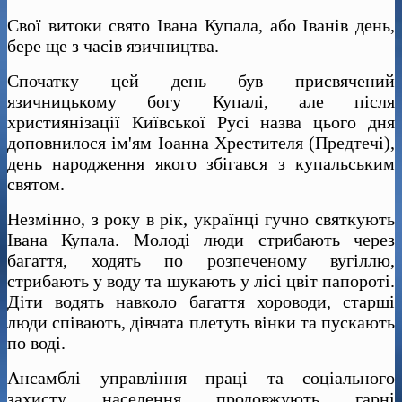
Свої витоки свято Івана Купала, або Іванів день,
бере ще з часів язичництва.
Спочатку цей день був присвячений
язичницькому богу Купалі, але після
християнізації Київської Русі назва цього дня
доповнилося ім'ям Іоанна Хрестителя (Предтечі),
день народження якого збігався з купальським
святом.
Незмінно, з року в рік, українці гучно святкують
Івана Купала. Молоді люди стрибають через
багаття, ходять по розпеченому вугіллю,
стрибають у воду та шукають у лісі цвіт папороті.
Діти водять навколо багаття хороводи, старші
люди співають, дівчата плетуть вінки та пускають
по воді.
Ансамблі управління праці та соціального
захисту населення продовжують гарні