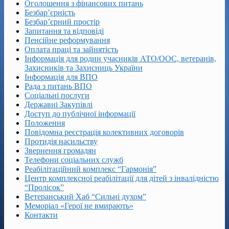
Оголошення з фінансових питань
Безбар’єрність
Безбар’єрний простір
Запитання та відповіді
Пенсійне реформування
Оплата праці та зайнятість
Інформація для родин учасників АТО/ООС, ветеранів,
Захисників та Захисниць України
Інформація для ВПО
Рада з питань ВПО
Соціальні послуги
Державні Закупівлі
Доступ до публічної інформації
Положення
Повідомна реєстрація колективних договорів
Протидія насильству
Звернення громадян
Телефони соціальних служб
Реабілітаційний комплекс “Гармонія”
Центр комплексної реабілітації для дітей з інвалідністю
“Пролісок”
Ветеранський Хаб “Сильні духом”
Меморіал «Герої не вмирають»
Контакти