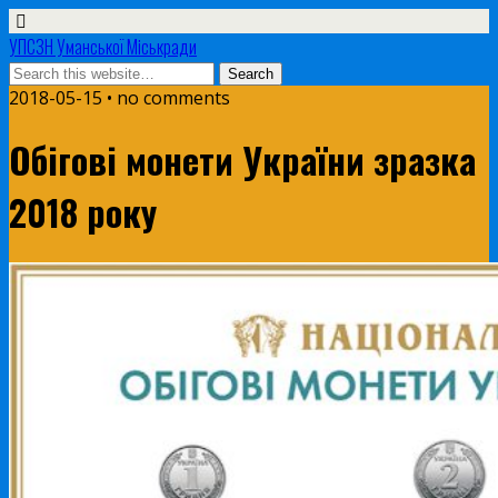
УПСЗН Уманської Міськради
2018-05-15 • no comments
Обігові монети України зразка
2018 року