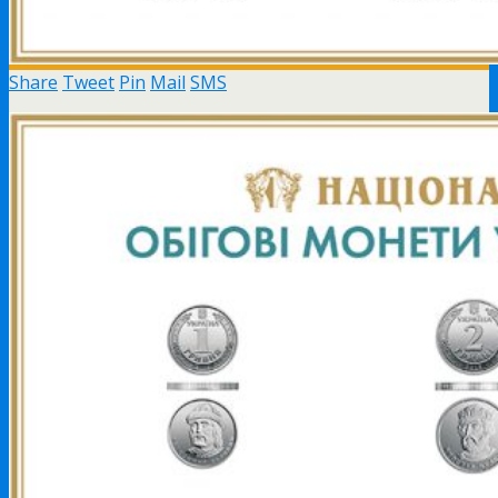
Share
Tweet
Pin
Mail
SMS