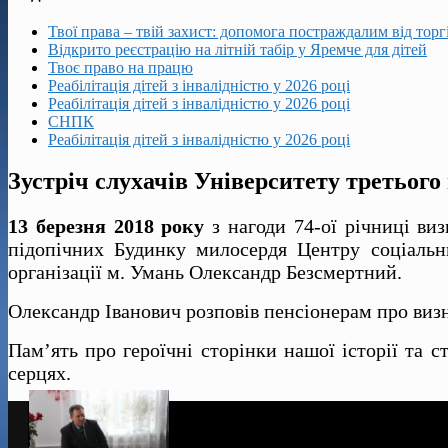
Твої права – твій захист: допомога постраждалим від тор
Відкрито реєстрацію на літній табір у Яремче для дітей
Твоє право на працю
Реабілітація дітей з інвалідністю у 2026 році
Реабілітація дітей з інвалідністю у 2026 році
СНПК
Реабілітація дітей з інвалідністю у 2026 році
Зустріч слухачів Університету третього
13 березня 2018 року
з нагоди 74-ої річниці виз
підопічних Будинку милосердя Центру соціальни
організації м. Умань Олександр Безсмертний.
Олександр Іванович розповів пенсіонерам про визн
Пам’ять про героїчні сторінки нашої історії та 
серцях.