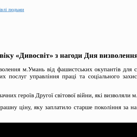
гівлі людьми
 віку «Дивосвіт» з нагоди Дня визволення
волення м.Умань від фашистських окупантів для с
х послуг управління праці та соціального захист
ачних героїв Другої світової війни, які визволяли 
страшну ціну, яку заплатило старше покоління за