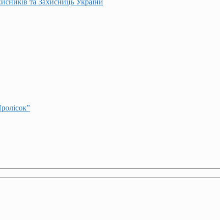
хисників та Захисниць України
Пролісок”