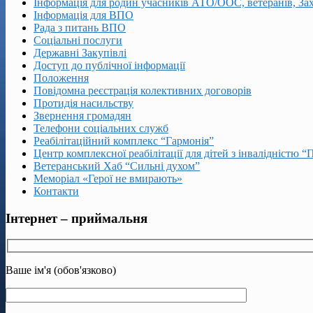
Інформація для родин учасників АТО/ООС, ветеранів, За
Інформація для ВПО
Рада з питань ВПО
Соціальні послуги
Державні Закупівлі
Доступ до публічної інформації
Положення
Повідомна реєстрація колективних договорів
Протидія насильству
Звернення громадян
Телефони соціальних служб
Реабілітаційний комплекс “Гармонія”
Центр комплексної реабілітації для дітей з інвалідністю “
Ветеранський Хаб “Сильні духом”
Меморіал «Герої не вмирають»
Контакти
Інтернет – приймальня
Ваше ім'я (обов'язково)