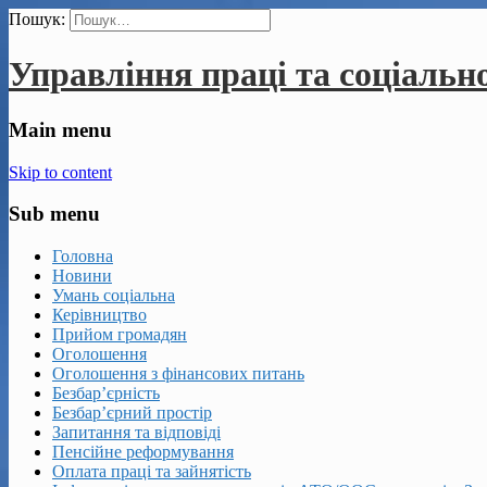
Пошук:
Управління праці та соціальн
Main menu
Skip to content
Sub menu
Головна
Новини
Умань соціальна
Керівництво
Прийом громадян
Оголошення
Оголошення з фінансових питань
Безбар’єрність
Безбар’єрний простір
Запитання та відповіді
Пенсійне реформування
Оплата праці та зайнятість