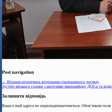
Post navigation
← Вітання підопічних відділення стаціонарного догляду
Зустріч міського голови з жителями мікрорайону ДОСи та відв
Залишити відповідь
Ваша e-mail адреса не оприлюднюватиметься.
Обов’язкові поля