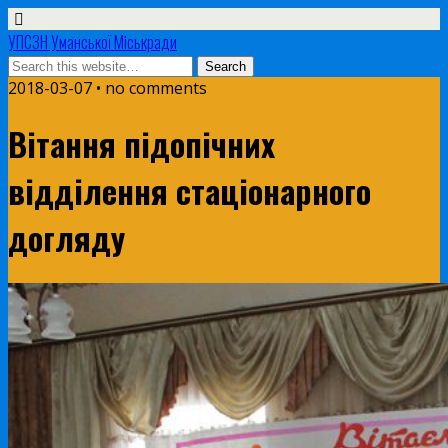
УПСЗН Уманської Міськради
2018-03-07 • no comments
Вітання підопічних
відділення стаціонарного
догляду