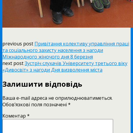
previous post
Привітання колективу управління праці
та соціального захисту населення з нагоди
Міжнародного жіночого дня 8 березня
next post
Зустріч слухачів Університету третього віку
«Дивосвіт» з нагоди Дня визволення міста
Залишити відповідь
Ваша e-mail адреса не оприлюднюватиметься.
Обов’язкові поля позначені
*
Коментар
*