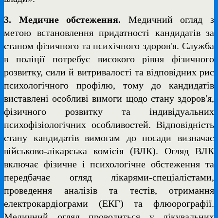
3. Медичне обстеження.
Медичний огляд з
метою встановлення придатності кандидатів за
станом фізичного та психічного здоров'я. Служба
в поліції потребує високого рівня фізичного
розвитку, сили й витривалості та відповідних рис
психологічного профілю, тому до кандидатів
виставлені особливі вимоги щодо стану здоров′я,
фізичного розвитку та індивідуальних
психофізіологічних особливостей. Відповідність
стану кандидатів вимогам до посади визначає
військово-лікарська комісія (ВЛК). Огляд ВЛК
включає фізичне і психологічне обстеження та
передбачає огляд лікарями-спеціалістами,
проведення аналізів та тестів, отримання
електрокардіограми (ЕКГ) та флюорографії.
Медичний огляд проводиться у лікувальних