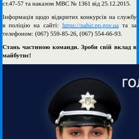
ст.47-57 та наказом МВС № 1361 від 25.12.2015.
Інформація щодо відкритих конкурсів на службу
в поліцію на сайті:
https://nabir.np.gov.ua
та за
телефоном: (067) 559-85-26, (067) 554-66-93.
Стань частиною команди. Зроби свій вклад в
майбутнє!