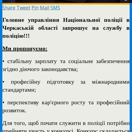
Share
Tweet
Pin
Mail
SMS
Головне управління Національної поліції в
Черкаській області запрошує на службу в
поліцію!!!
Ми пропонуємо:
• стабільну зарплату та соціальне забезпечення
згідно діючого законодавства;
• професійну підготовку за міжнародними
стандартами;
• перспективу кар'єрного росту та професійний
розвиток.
Для того, щоб почати служити в поліції потрібно
прийняти участь у конкурсі. Конкурс складається