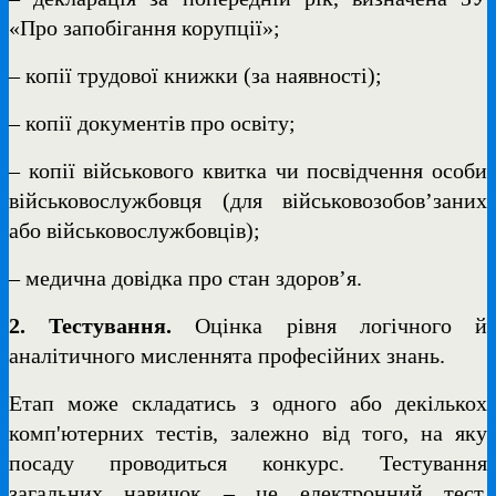
«Про запобігання корупції»;
– копії трудової книжки (за наявності);
– копії документів про освіту;
– копії військового квитка чи посвідчення особи
військовослужбовця (для військовозобов’заних
або військовослужбовців);
– медична довідка про стан здоров’я.
2. Тестування.
Оцінка рівня логічного й
аналітичного мисленнята професійних знань.
Етап може складатись з одного або декількох
комп'ютерних тестів, залежно від того, на яку
посаду проводиться конкурс. Тестування
загальних навичок – це електронний тест,