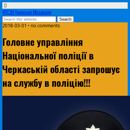
УПСЗН Уманської Міськради
2018-03-01 • no comments
Головне управління
Національної поліції в
Черкаській області запрошує
на службу в поліцію!!!