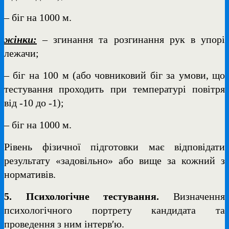
– біг на 1000 м.
жінки:
– згинання та розгинання рук в упорі
лежачи;
– біг на 100 м (або човниковий біг за умови, що
тестування проходить при температурі повітря
від -10 до -1);
– біг на 1000 м.
Рівень фізичної підготовки має відповідати
результату «задовільно» або вище за кожний з
нормативів.
5.
Психологічне тестування.
Визначення
психологічного портрету кандидата та
проведення з ним інтерв′ю.