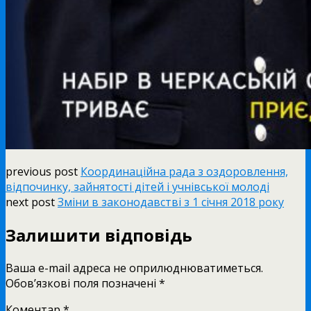
previous post
Координаційна рада з оздоровлення,
відпочинку, зайнятості дітей і учнівської молоді
next post
Зміни в законодавстві з 1 січня 2018 року
Залишити відповідь
Ваша e-mail адреса не оприлюднюватиметься.
Обов’язкові поля позначені
*
Коментар
*