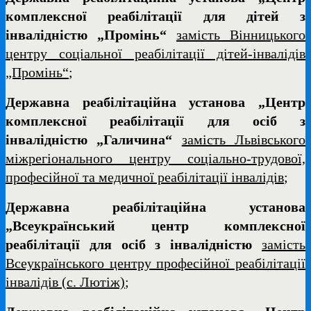
комплексної реабілітації для дітей з
інвалідністю „Промінь“
замість Вінницького
центру соціальної реабілітації дітей-інвалідів
„Промінь“
;
Державна реабілітаційна установа „Центр
комплексної реабілітації для осіб з
інвалідністю „Галичина“
замість Львівського
міжрегіонального центру соціально-трудової,
професійної та медичної реабілітації інвалідів
;
Державна реабілітаційна установа
„Всеукраїнський центр комплексної
реабілітації для осіб з інвалідністю
замість
Всеукраїнського центру професійної реабілітації
інвалідів (с. Лютіж)
;