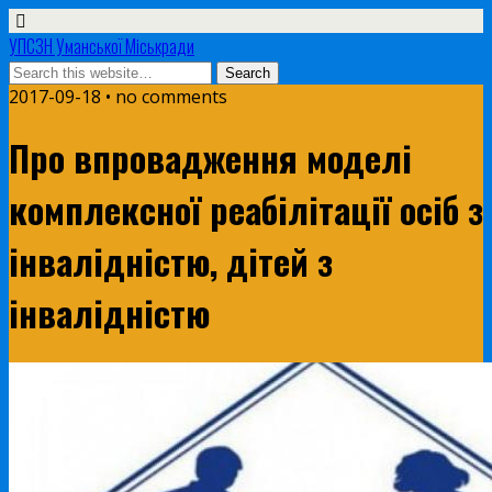
УПСЗН Уманської Міськради
2017-09-18 • no comments
Про впровадження моделі
комплексної реабілітації осіб з
інвалідністю, дітей з
інвалідністю