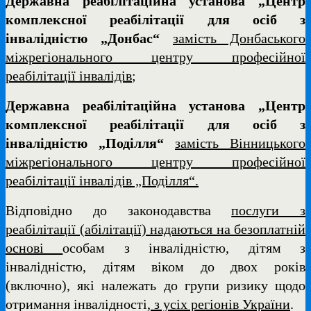
Державна реабілітаційна установа „Центр
комплексної реабілітації для осіб з
інвалідністю „Донбас“
замість Донбаського
міжрегіонального центру професійної
реабілітації інвалідів
;
Державна реабілітаційна установа „Центр
комплексної реабілітації для осіб з
інвалідністю „Поділля“
замість Вінницького
міжрегіонального центру професійної
реабілітації інвалідів „Поділля“.
Відповідно до законодавства
послуги з
реабілітації (абілітації) надаються на безоплатній
основі
особам з інвалідністю, дітям з
інвалідністю, дітям віком до двох років
(включно), які належать до групи ризику щодо
отримання інвалідності
, з усіх регіонів України
.