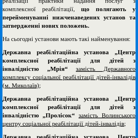
реалізації практики надання послуг з
комплексної реабілітації,
що полягають у
перейменуванні нижченаведених установ та
затвердженні нових положень.
На сьогодні установи мають такі найменування:
Державна реабілітаційна установа „Центр
комплексної реабілітації для дітей з
інвалідністю „Мрія“
замість Державного
комплексу соціальної реабілітації дітей-інвалідів
(м. Миколаїв)
;
Державна реабілітаційна установа „Центр
комплексної реабілітації для дітей з
інвалідністю „Пролісок“
замість Волинського
центру соціальної реабілітації дітей-інвалідів
;
Державна реабілітаційна установа „Центр