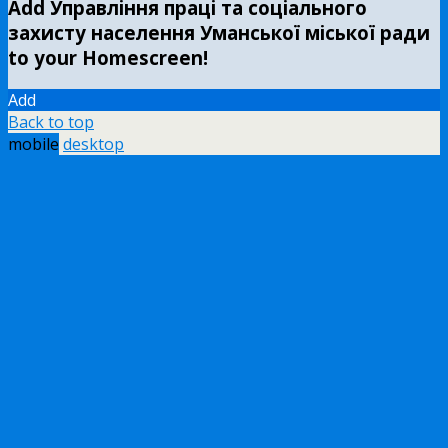
Add Управління праці та соціального
захисту населення Уманської міської ради
to your Homescreen!
Add
Back to top
mobile
desktop