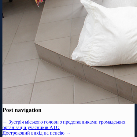
Post navigation
← Зустріч міського голови з представниками громадських
організацій учасників АТО
Достроковий вихід на пенсію →