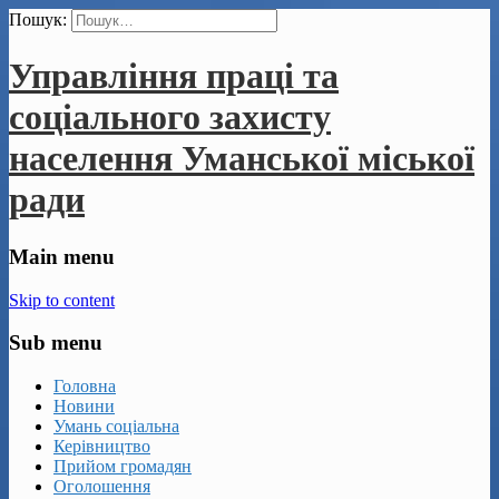
Пошук:
Управління праці та
соціального захисту
населення Уманської міської
ради
Main menu
Skip to content
Sub menu
Головна
Новини
Умань соціальна
Керівництво
Прийом громадян
Оголошення