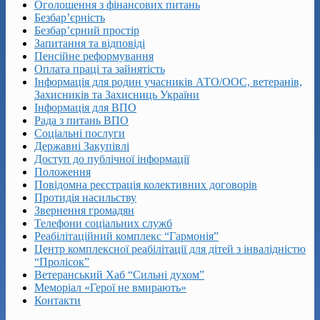
Оголошення з фінансових питань
Безбар’єрність
Безбар’єрний простір
Запитання та відповіді
Пенсійне реформування
Оплата праці та зайнятість
Інформація для родин учасників АТО/ООС, ветеранів,
Захисників та Захисниць України
Інформація для ВПО
Рада з питань ВПО
Соціальні послуги
Державні Закупівлі
Доступ до публічної інформації
Положення
Повідомна реєстрація колективних договорів
Протидія насильству
Звернення громадян
Телефони соціальних служб
Реабілітаційний комплекс “Гармонія”
Центр комплексної реабілітації для дітей з інвалідністю
“Пролісок”
Ветеранський Хаб “Сильні духом”
Меморіал «Герої не вмирають»
Контакти