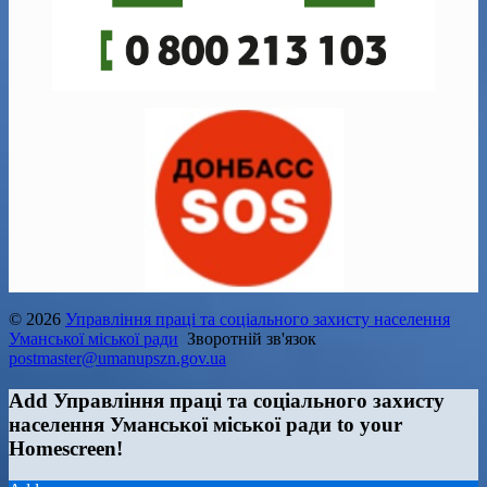
© 2026
Управління праці та соціального захисту населення
Уманської міської ради
Зворотній зв'язок
postmaster@umanupszn.gov.ua
Add Управління праці та соціального захисту
населення Уманської міської ради to your
Homescreen!