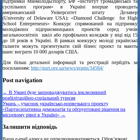
підтримки Мінмолодьспорту, БФ «Інститут громадянської та
суспільних програм» в Україні вперше проводить
американський Університет штату Делавер
(University of Delaware USA): «Diamond Challenge for High
School Entrepreneurs» Конкурс спрямований на підтримку
молодіжних підприємницьких проектів серед учнів
загальноосвітніх шкіл або профільних коледжів у віці від 15
до 18 років в Україні. В рамках конкурсу молоді українські
таланти можуть презентувати свій бізнес проект та мають
шанс виграти 10 000 доларів США.
Для більш детальної інформації та реєстрації перйдіть за
посиланням:
http://gurt.org.ua/news/grants/34584/
Post navigation
← В Умані буде запроваджуватись інклюзивний
реабілітаційно-соціальний туризм
Умань – учасник українсько-норвезького проекту
«Партисипативна демократія та обґрунтовані рішення на
місцевому рівні в Україні» →
Залишити відповідь
Ваша e-mail адреса не оприлюднюватиметься.
Обов’язкові