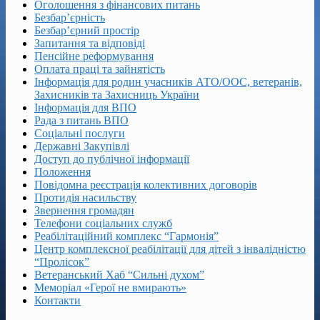
Оголошення з фінансових питань
Безбар’єрність
Безбар’єрний простір
Запитання та відповіді
Пенсійне реформування
Оплата праці та зайнятість
Інформація для родин учасників АТО/ООС, ветеранів,
Захисників та Захисниць України
Інформація для ВПО
Рада з питань ВПО
Соціальні послуги
Державні Закупівлі
Доступ до публічної інформації
Положення
Повідомна реєстрація колективних договорів
Протидія насильству
Звернення громадян
Телефони соціальних служб
Реабілітаційний комплекс “Гармонія”
Центр комплексної реабілітації для дітей з інвалідністю
“Пролісок”
Ветеранський Хаб “Сильні духом”
Меморіал «Герої не вмирають»
Контакти