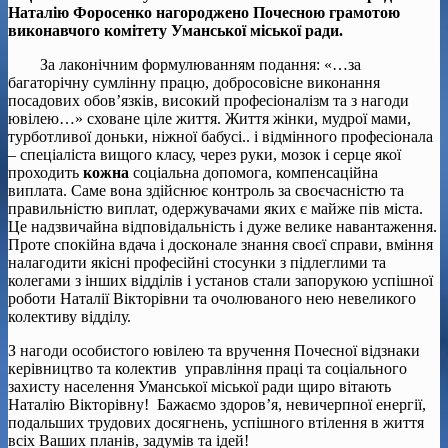
Наталію Форосенко нагороджено Почесною грамотою
виконавчого комітету Уманської міської ради.
За лаконічним формулюванням подання: «…за
багаторічну сумлінну працю, добросовісне виконання
посадових обов’язків, високий професіоналізм та з нагоди
ювілею…» сховане ціле життя. Життя жінки, мудрої мами,
турботливої доньки, ніжної бабусі.. і відмінного професіонала
– спеціаліста вищого класу, через руки, мозок і серце якої
проходить
кожна
соціальна допомога, компенсаційна
виплата. Саме вона здійснює контроль за своєчасністю та
правильністю виплат, одержувачами яких є майже пів міста.
Це надзвичайна відповідальність і дуже велике навантаження.
Проте спокійна вдача і досконале знання своєї справи, вміння
налагодити якісні професійні стосунки з підлеглими та
колегами з інших відділів і установ стали запорукою успішної
роботи Наталії Вікторівни та очолюваного нею невеликого
колективу відділу.
З нагоди особистого ювілею та вручення Почесної відзнаки
керівництво та колектив управління праці та соціального
захисту населення Уманської міської ради щиро вітають
Наталію Вікторівну! Бажаємо здоров’я, невичерпної енергії,
подальших трудових досягнень, успішного втілення в життя
всіх Ваших планів, задумів та ідей!