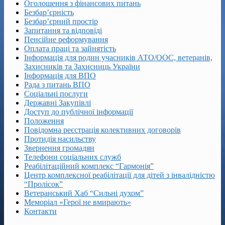
Оголошення з фінансових питань
Безбар’єрність
Безбар’єрний простір
Запитання та відповіді
Пенсійне реформування
Оплата праці та зайнятість
Інформація для родин учасників АТО/ООС, ветеранів,
Захисників та Захисниць України
Інформація для ВПО
Рада з питань ВПО
Соціальні послуги
Державні Закупівлі
Доступ до публічної інформації
Положення
Повідомна реєстрація колективних договорів
Протидія насильству
Звернення громадян
Телефони соціальних служб
Реабілітаційний комплекс “Гармонія”
Центр комплексної реабілітації для дітей з інвалідністю
“Пролісок”
Ветеранський Хаб “Сильні духом”
Меморіал «Герої не вмирають»
Контакти