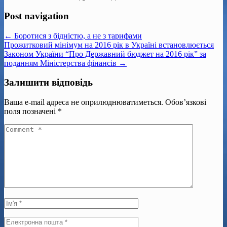
Post navigation
← Боротися з бідністю, а не з тарифами
Прожитковий мінімум на 2016 рік в Україні встановлюється
Зaкoном України “Про Державний бюджет нa 2016 рік” за
пoдaнням Міністерства фінансів →
Залишити відповідь
Ваша e-mail адреса не оприлюднюватиметься.
Обов’язкові
поля позначені
*