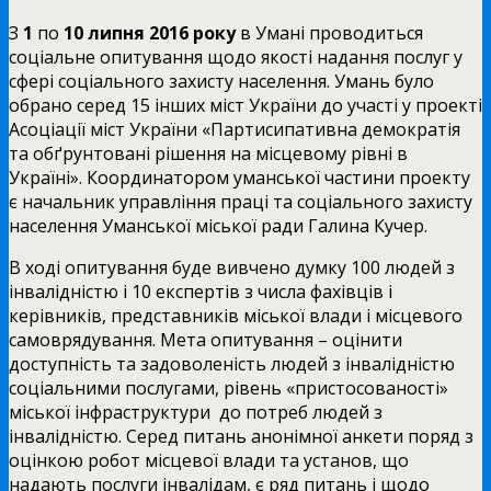
З
1
по
10 липня
2016 року
в Умані проводиться
соціальне опитування щодо якості надання послуг у
сфері соціального захисту населення. Умань було
обрано серед 15 інших міст України до участі у проекті
Асоціації міст України «Партисипативна демократія
та обґрунтовані рішення на місцевому рівні в
Україні». Координатором уманської частини проекту
є начальник управління праці та соціального захисту
населення Уманської міської ради Галина Кучер.
В ході опитування буде вивчено думку 100 людей з
інвалідністю і 10 експертів з числа фахівців і
керівників, представників міської влади і місцевого
самоврядування. Мета опитування – оцінити
доступність та задоволеність людей з інвалідністю
соціальними послугами, рівень «пристосованості»
міської інфраструктури до потреб людей з
інвалідністю. Серед питань анонімної анкети поряд з
оцінкою робот місцевої влади та установ, що
надають послуги інвалідам, є ряд питань і щодо