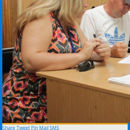
Share
Tweet
Pin
Mail
SMS