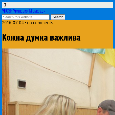
УПСЗН Уманської Міськради
2016-07-04 • no comments
Кожна думка важлива