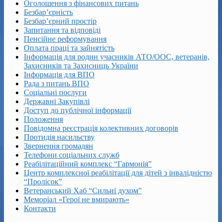
Оголошення з фінансових питань
Безбар’єрність
Безбар’єрний простір
Запитання та відповіді
Пенсійне реформування
Оплата праці та зайнятість
Інформація для родин учасників АТО/ООС, ветеранів,
Захисників та Захисниць України
Інформація для ВПО
Рада з питань ВПО
Соціальні послуги
Державні Закупівлі
Доступ до публічної інформації
Положення
Повідомна реєстрація колективних договорів
Протидія насильству
Звернення громадян
Телефони соціальних служб
Реабілітаційний комплекс “Гармонія”
Центр комплексної реабілітації для дітей з інвалідністю
“Пролісок”
Ветеранський Хаб “Сильні духом”
Меморіал «Герої не вмирають»
Контакти