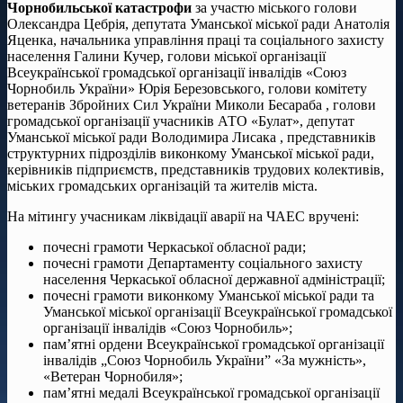
Чорнобильської катастрофи
за участю міського голови
Олександра Цебрія, депутата Уманської міської ради Анатолія
Яценка, начальника управління праці та соціального захисту
населення Галини Кучер, голови міської організації
Всеукраїнської громадської організації інвалідів «Союз
Чорнобиль України» Юрія Березовського, голови комітету
ветеранів Збройних Сил України Миколи Бесараба , голови
громадської організації учасників АТО «Булат», депутат
Уманської міської ради Володимира Лисака , представників
структурних підрозділів виконкому Уманської міської ради,
керівників підприємств, представників трудових колективів,
міських громадських організацій та жителів міста.
На мітингу учасникам ліквідації аварії на ЧАЕС вручені:
почесні грамоти Черкаської обласної ради;
почесні грамоти Департаменту соціального захисту
населення Черкаської обласної державної адміністрації;
почесні грамоти виконкому Уманської міської ради та
Уманської міської організації Всеукраїнської громадської
організації інвалідів «Союз Чорнобиль»;
пам’ятні ордени Всеукраїнської громадської організації
інвалідів „Союз Чорнобиль України” «За мужність»,
«Ветеран Чорнобиля»;
пам’ятні медалі Всеукраїнської громадської організації