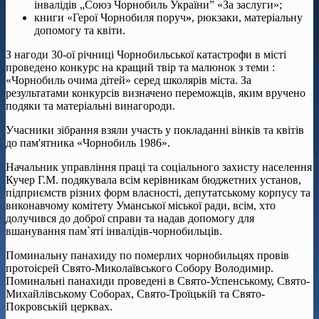
інвалідів „Союз Чорнобиль України” «За заслуги»;
книги «Герої Чорнобиля поруч
»
, рюкзаки, матеріальну
допомогу та квіти.
З нагоди 30-ої річниці Чорнобильської катастрофи в місті
проведено конкурс на кращий твір та малюнок з теми :
«Чорнобиль очима дітей» серед школярів міста. За
результатами конкурсів визначено переможців, яким вручено
подяки та матеріальні винагороди.
Учасники зібрання взяли участь у покладанні вінків та квітів
до пам'ятника «Чорнобиль 1986».
Начальник управління праці та соціального захисту населення
Кучер Г.М. подякувала всім керівникам бюджетних установ,
підприємств різних форм власності, депутатському корпусу та
виконавчому комітету Уманської міської ради, всім, хто
долучився до доброї справи та надав допомогу для
вшанування пам`яті інвалідів-чорнобильців.
Поминальну панахиду по померлих чорнобильцях провів
протоієрей Свято-Миколаївського Собору Володимир.
Поминальні панахиди проведені в Свято-Успенському, Свято-
Михайлівському Соборах, Свято-Троїцькій та Свято-
Покровській церквах.