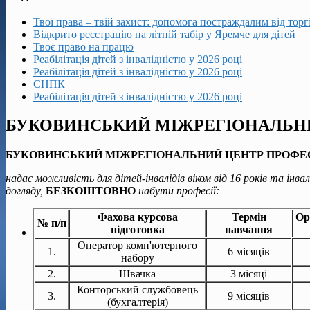
Твої права – твій захист: допомога постраждалим від тор
Відкрито реєстрацію на літній табір у Яремче для дітей
Твоє право на працю
Реабілітація дітей з інвалідністю у 2026 році
Реабілітація дітей з інвалідністю у 2026 році
СНПК
Реабілітація дітей з інвалідністю у 2026 році
БУКОВИНСЬКИЙ МІЖРЕГІОНАЛЬНИЙ
БУКОВИНСЬКИЙ
МІЖРЕГІОНАЛЬНИЙ ЦЕНТР ПРОФЕ
надає
можливість для
дітей-інвалідів віком від 16 років та інвалі
догляду,
БЕЗКОШТОВНО
набути професії:
Фахова курсова
Термін
Ор
№ п/п
підготовка
навчання
Оператор комп'ютерного
1.
6 місяців
набору
2.
Швачка
3 місяці
Конторський службовець
3.
9 місяців
(бухгалтерія)