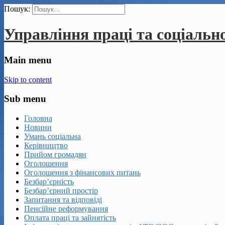
Пошук:
Управління праці та соціальн
Main menu
Skip to content
Sub menu
Головна
Новини
Умань соціальна
Керівництво
Прийом громадян
Оголошення
Оголошення з фінансових питань
Безбар’єрність
Безбар’єрний простір
Запитання та відповіді
Пенсійне реформування
Оплата праці та зайнятість