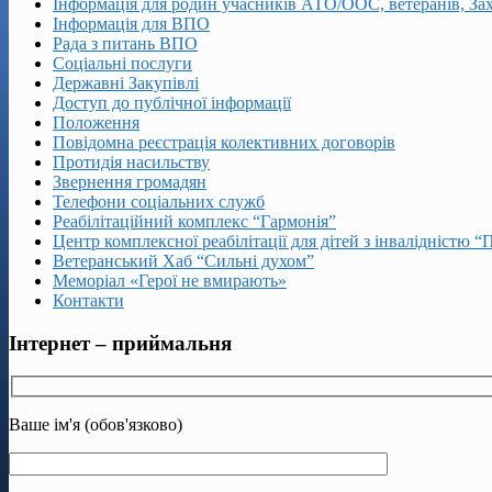
Інформація для родин учасників АТО/ООС, ветеранів, За
Інформація для ВПО
Рада з питань ВПО
Соціальні послуги
Державні Закупівлі
Доступ до публічної інформації
Положення
Повідомна реєстрація колективних договорів
Протидія насильству
Звернення громадян
Телефони соціальних служб
Реабілітаційний комплекс “Гармонія”
Центр комплексної реабілітації для дітей з інвалідністю “
Ветеранський Хаб “Сильні духом”
Меморіал «Герої не вмирають»
Контакти
Інтернет – приймальня
Ваше ім'я (обов'язково)