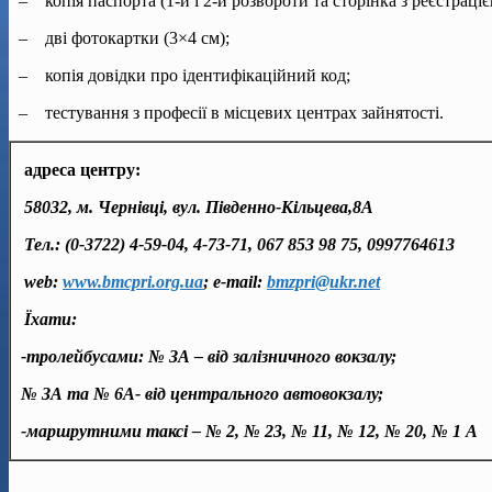
– копія паспорта (1-й і 2-й розвороти та сторінка з реєстраціє
– дві фотокартки (3×4 см);
– копія довідки про ідентифікаційний код;
– тестування з професії в місцевих центрах зайнятості.
адреса центру:
58032,
м. Чернівці,
вул. Південно-Кільцева,8А
Тел.: (0-3722) 4-59-04,
4-
73-71
, 0
67 853 98 75
, 0997764613
web:
www.bmcpri.org.ua
; e-mail:
bmzpri@ukr.net
Ї
хати:
-тролейбусами: № ЗА – від залізничного вокзалу;
№ ЗА та
№ 6А- від центрального автовокзалу;
-маршрутними таксі
–
№ 2, № 23, № 11,
№
12, № 20, № 1 А