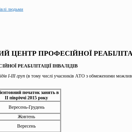
гівлі людьми
 ЦЕНТР ПРОФЕСІЙНОЇ РЕАБІЛІТАЦ
СІЙНОЇ
РЕАБІЛІТАЦІЇ ІНВАЛІДІВ
дів І-ІІІ груп
(в тому числі учасників АТО з обмеженими можли
ієнтовний початок занять в
ІІ півріччі 2015 року
Вересень-Грудень
Жовтень
Вересень