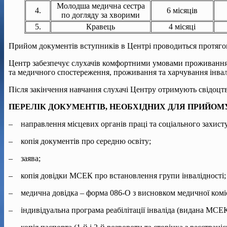
Молодша медична сестра
4.
6 місяців
по догляду за хворими
5.
Кравець
4 місяці
Прийом документів вступників в Центрі проводиться протягом
Центр забезпечує слухачів комфортними умовами проживання в 
та медичного спостереження, проживання та харчування інвал
Після закінчення навчання слухачі Центру отримують свідоцтв
ПЕРЕЛІК ДОКУМЕНТІВ, НЕОБХІДНИХ
ДЛЯ ПРИЙОМУ
– направлення місцевих органів праці та соціального захист
– копія документів про середню освіту;
– заява;
– копія довідки МСЕК про встановлення групи інвалідності;
– медична довідка – форма 086-О з висновком медичної коміс
– індивідуальна програма реабілітації інваліда (видана МСЕК