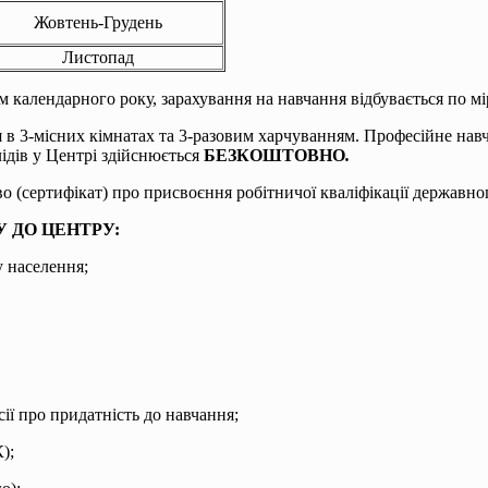
Жовтень-Грудень
Листопад
 календарного року, зарахування на навчання відбувається по мі
3-місних кімнатах та 3-разовим харчуванням. Професійне навчання
ідів у Центрі здійснюється
БЕЗКОШТОВНО
.
о (сертифікат) про присвоєння робітничої кваліфікації державног
 ДО ЦЕНТРУ:
у населення;
ії про придатність до навчання;
);