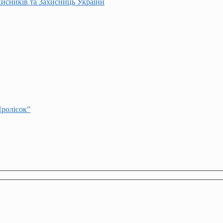
хисників та Захисниць України
Пролісок”