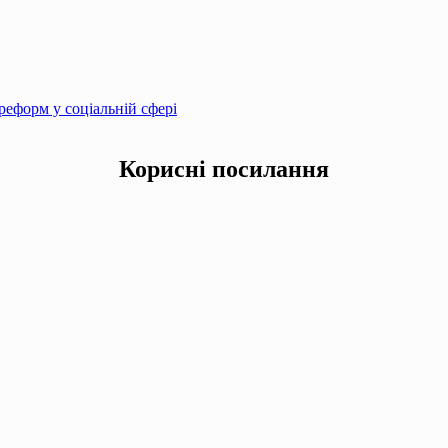
еформ у соціальній сфері
Корисні посилання