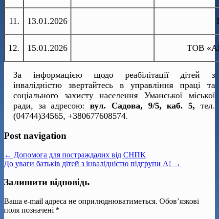
11.
13.01.2026
12.
15.01.2026
ТОВ «АВ
За інформацією щодо реабілітації дітей з
інвалідністю звертайтесь в управління праці та
соціального захисту населення Уманської міської
ради, за адресою:
вул. Садова, 9/5, каб. 5,
тел.
(04744)34565, +380677608574.
Post navigation
← Допомога для постраждалих від СНПК
До уваги батьків дітей з інвалідністю підгрупи А! →
Залишити відповідь
Ваша e-mail адреса не оприлюднюватиметься.
Обов’язкові
поля позначені
*