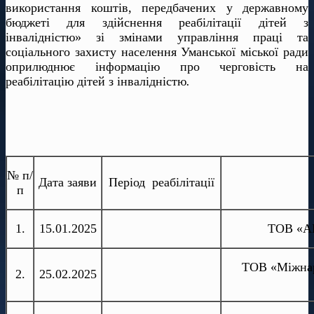
використання коштів, передбачених у державному
бюджеті для здійснення реабілітації дітей з
інвалідністю» зі змінами управління праці та
соціального захисту населення Уманської міської ради
оприлюднює інформацію про черговість на
реабілітацію дітей з інвалідністю
.
№ п/
Дата заяви
Період реабілітації
п
1.
15.01.2025
ТОВ «АВ
ТОВ «Міжнаро
2.
25.02.2025