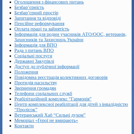
Оголошення з фінансових питань
Безбар’єрність
Безбар’єрний простір
Запитання та відповіді
Пенсійне реформування
Оплата праці та зайнятість
Інформація для родин учасників АТО/ООС, ветеранів,
Захисників та Захисниць України
Інформація для ВПО
Рада з питань ВПО
Соціальні послуги
Державні Закупівлі
Доступ до публічної інформації
Положення
Повідомна реєстрація колективних договорів
Протидія насильству
Звернення громадян
Телефони соціальних служб
Реабілітаційний комплекс “Гармонія”
Центр комплексної реабілітації для дітей з інвалідністю
“Пролісок”
Ветеранський Хаб “Сильні духом”
Меморіал «Герої не вмирають»
Контакти