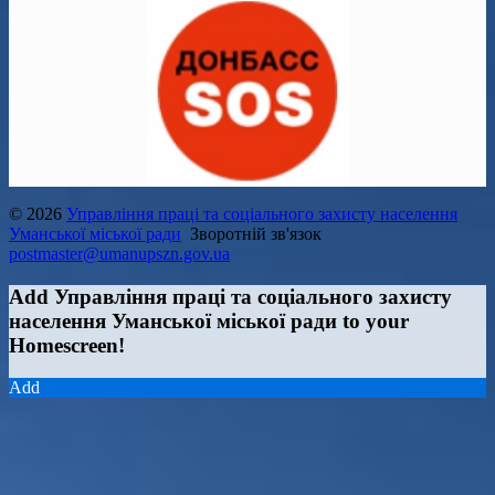
© 2026
Управління праці та соціального захисту населення
Уманської міської ради
Зворотній зв'язок
postmaster@umanupszn.gov.ua
Add Управління праці та соціального захисту
населення Уманської міської ради to your
Homescreen!
Add