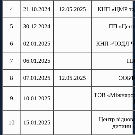
4
21.10.2024
12.05.2025
КНП «ЦМР та 
5
30.12.2024
ПП «Центр
6
02.01.2025
КНП «ЧОДЛ Чер
7
06.01.2025
ПП
8
07.01.2025
12.05.2025
ООБФР
ТОВ «Міжнародн
9
10.01.2025
Центр віднов
10
15.01.2025
дитини 