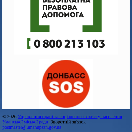
© 2026
Управління праці та соціального захисту населення
Уманської міської ради
Зворотній зв'язок
postmaster@umanupszn.gov.ua