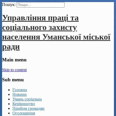
Пошук:
Управління праці та
соціального захисту
населення Уманської міської
ради
Main menu
Skip to content
Sub menu
Головна
Новини
Умань соціальна
Керівництво
Прийом громадян
Оголошення