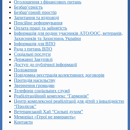
Оголошення з фінансових питань
Безбар’єрність
Безбар’єрний простір
Запитання та відповіді
Пенсійне реформування
Оплата праці та зайнятість
Інформація для родин учасників АТО/ООС, ветеранів,
Захисників та Захисниць України
Інформація для ВПО
Рада з питань ВПО
Соціальні послуги
Державні Закупівлі
Доступ до публічної інформації
Положення
Повідомна реєстрація колективних договорів
Протидія насильству
Звернення громадян
Телефони соціальних служб
Реабілітаційний комплекс “Гармонія”
Центр комплексної реабілітації для дітей з інвалідністю
“Пролісок”
Ветеранський Хаб “Сильні духом”
Меморіал «Герої не вмирають»
Контакти