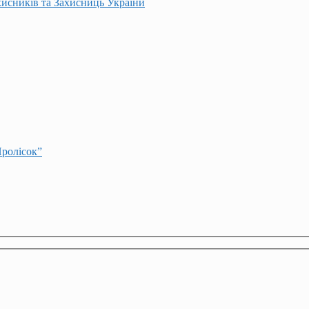
хисників та Захисниць України
Пролісок”