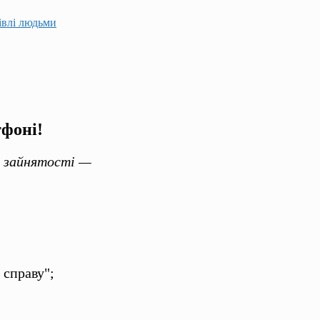
гівлі людьми
тфоні!
и зайнятості —
 справу";