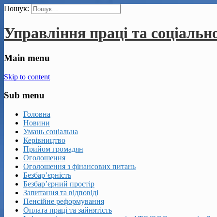
Пошук:
Управління праці та соціальн
Main menu
Skip to content
Sub menu
Головна
Новини
Умань соціальна
Керівництво
Прийом громадян
Оголошення
Оголошення з фінансових питань
Безбар’єрність
Безбар’єрний простір
Запитання та відповіді
Пенсійне реформування
Оплата праці та зайнятість