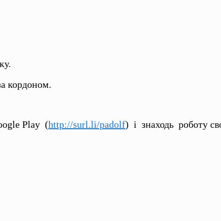
ку.
за кордоном.
oogle Play (
http://surl.li/padolf
) і знаходь роботу св