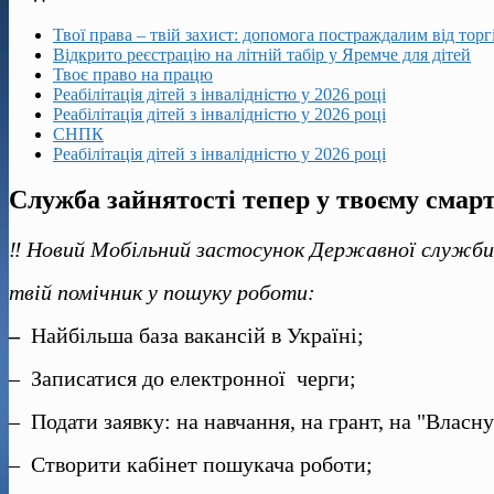
Твої права – твій захист: допомога постраждалим від тор
Відкрито реєстрацію на літній табір у Яремче для дітей
Твоє право на працю
Реабілітація дітей з інвалідністю у 2026 році
Реабілітація дітей з інвалідністю у 2026 році
СНПК
Реабілітація дітей з інвалідністю у 2026 році
Служба зайнятості тепер у твоєму смар
‼ Новий Мобільний застосунок Державної служб
твій помічник у пошуку роботи:
–
Найбільша база вакансій в Україні;
– Записатися до електронної черги;
– Подати заявку: на навчання, на грант, на "Власну
– Створити кабінет пошукача роботи;