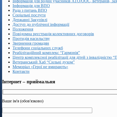
Інформація для родин учасників АТО/ООС, ветеранів, За
Інформація для ВПО
Рада з питань ВПО
Соціальні послуги
Державні Закупівлі
Доступ до публічної інформації
Положення
Повідомна реєстрація колективних договорів
Протидія насильству
Звернення громадян
Телефони соціальних служб
Реабілітаційний комплекс “Гармонія”
Центр комплексної реабілітації для дітей з інвалідністю “
Ветеранський Хаб “Сильні духом”
Меморіал «Герої не вмирають»
Контакти
Інтернет – приймальня
Ваше ім'я (обов'язково)