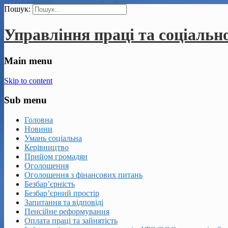
Пошук:
Управління праці та соціальн
Main menu
Skip to content
Sub menu
Головна
Новини
Умань соціальна
Керівництво
Прийом громадян
Оголошення
Оголошення з фінансових питань
Безбар’єрність
Безбар’єрний простір
Запитання та відповіді
Пенсійне реформування
Оплата праці та зайнятість