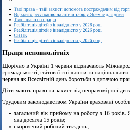
Твої права – твій захист: допомога постраждалим від тор
Відкрито реєстрацію на літній табір у Яремче для дітей
Твоє право на працю
Реабілітація дітей з інвалідністю у 2026 році
Реабілітація дітей з інвалідністю у 2026 році
СНПК
Реабілітація дітей з інвалідністю у 2026 році
Праця неповнолітніх
Щорічно в Україні 1 червня відзначають Міжнарод
громадськості, світової спільноти та національних 
червня як Всесвітній день боротьби з дитячою пра
Діти мають право на захист від неправомірної дит
Трудовим законодавством України враховані особли
загальний вік прийому на роботу з 16 років. 
яка досягла 15 років;
скорочений робочий тиждень;