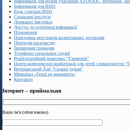
Інформація для родин учасників АТО/ООС, ветеранів, За
Інформація для ВПО
Рада з питань ВПО
Соціальні послуги
Державні Закупівлі
Доступ до публічної інформації
Положення
Повідомна реєстрація колективних договорів
Протидія насильству
Звернення громадян
Телефони соціальних служб
Реабілітаційний комплекс “Гармонія”
Центр комплексної реабілітації для дітей з інвалідністю “
Ветеранський Хаб “Сильні духом”
Меморіал «Герої не вмирають»
Контакти
Інтернет – приймальня
Ваше ім'я (обов'язково)