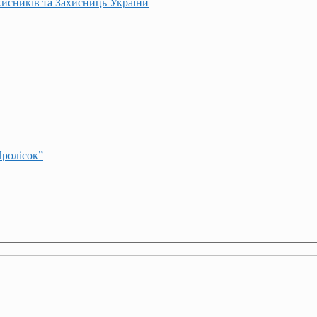
хисників та Захисниць України
Пролісок”