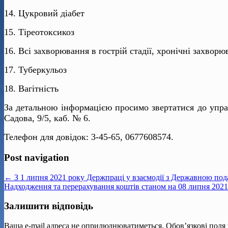
14. Цукровий діабет
15. Тіреотоксикоз
16. Всі захворювання в гострій стадії, хронічні захворю
17. Туберкульоз
18. Вагітність
За детальною інформацією просимо звертатися до управ
Садова, 9/5, каб. № 6.
Телефон для довідок: 3-45-65, 0677608574.
Post navigation
← З 1 липня 2021 року Держпраці у взаємодії з Державною по
Надходження та перерахування коштів станом на 08 липня 202
Залишити відповідь
Ваша e-mail адреса не оприлюднюватиметься.
Обов’язкові поля