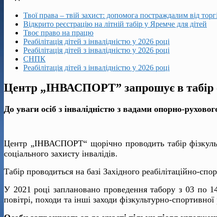
Твої права – твій захист: допомога постраждалим від тор
Відкрито реєстрацію на літній табір у Яремче для дітей
Твоє право на працю
Реабілітація дітей з інвалідністю у 2026 році
Реабілітація дітей з інвалідністю у 2026 році
СНПК
Реабілітація дітей з інвалідністю у 2026 році
Центр „ІНВАСПОРТ” запрошує в табір ф
До уваги осіб з інвалідністю з вадами опорно-руховог
Центр „ІНВАСПОРТ“ щорічно проводить табір фізкульту
соціального захисту інвалідів.
Табір проводиться на базі Західного реабілітаційно-спор
У 2021 році заплановано проведення табору з 03 по 14
повітрі, походи та інші заходи фізкультурно-спортивної р