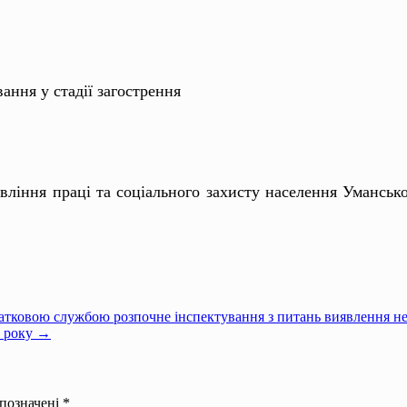
вання у стадії загострення
ління праці та соціального захисту населення Умансько
датковою службою розпочне інспектування з питань виявлення н
1 року →
 позначені
*