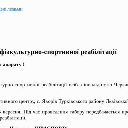
гівлі людьми
ізкультурно-спортивної реабілітації
о апарату !
рно-спортивної реабілітації осіб з інвалідністю Черк
тивного центру, с. Яворів Турківського району Львівської
 вересня. Під час проведення табору передбачається п
еабілітації.