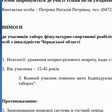
Особи запрошуються до участі тільки після узгодж
Контактна особа – Петрова Наталія Петрівна, тел. (0472)
ВИМОГИ
до учасників табору фізкультурно-спортивної реабіліт
осіб з інвалідністю Черкаської області
1. Нозології: ураження опорно-рухового апарату, вади сл
2. Вік учасника – 15-45 років.
3. Кожний учасник повинен мати Індивідуальну
таборах“.
Протипоказання:
1. Захворювання нервової системи в гострий період