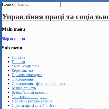
Пошук:
Управління праці та соціальн
Main menu
Skip to content
Sub menu
Головна
Новини
Умань соціальна
Керівництво
Прийом громадян
Оголошення
Оголошення з фінансових питань
Безбар’єрність
Безбар’єрний простір
Запитання та відповіді
Пенсійне реформування
Оплата праці та зайнятість