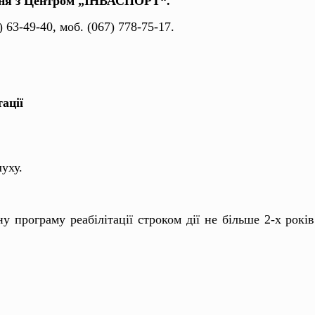
ення з Центром „ІНВАСПОРТ“.
 63-49-40, моб. (067) 778-75-17.
ації
уху.
 програму реабілітації строком дії не більше 2-х рокі