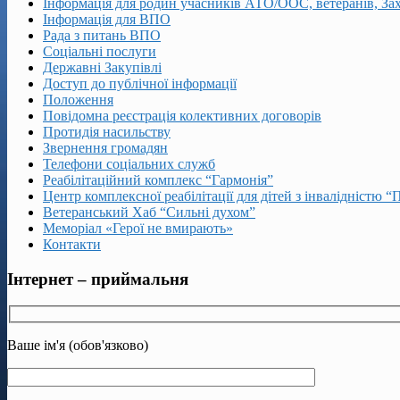
Інформація для родин учасників АТО/ООС, ветеранів, За
Інформація для ВПО
Рада з питань ВПО
Соціальні послуги
Державні Закупівлі
Доступ до публічної інформації
Положення
Повідомна реєстрація колективних договорів
Протидія насильству
Звернення громадян
Телефони соціальних служб
Реабілітаційний комплекс “Гармонія”
Центр комплексної реабілітації для дітей з інвалідністю “
Ветеранський Хаб “Сильні духом”
Меморіал «Герої не вмирають»
Контакти
Інтернет – приймальня
Ваше ім'я (обов'язково)