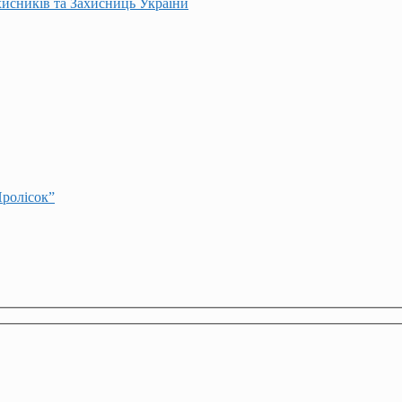
хисників та Захисниць України
Пролісок”