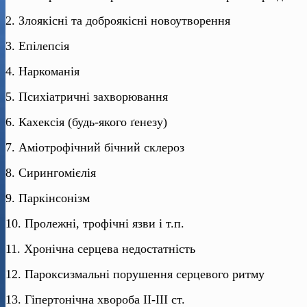
2. Злоякісні та доброякісні новоутворення
3. Епілепсія
4. Наркоманія
5. Психіатричні захворювання
6. Кахексія (будь-якого ґенезу)
7. Аміотрофічний бічний склероз
8. Сирингомієлія
9. Паркінсонізм
10. Пролежні, трофічні язви і т.п.
11. Хронічна серцева недостатність
12. Пароксизмальні порушення серцевого ритму
13. Гіпертонічна хвороба ІІ-ІІІ ст.