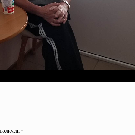
 позначені
*