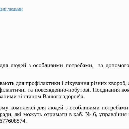
гівлі людьми
 для людей з особливими потребами, за допомого
ють для профілактики і лікування різних хвороб, а
філактичні та повсякденно-побутові. Поєднання к
аними зі станом Вашого здоров'я.
йному комплексі для людей з особливими потребами
ради, які можуть отримати в каб. № 6, управління
0677608574.