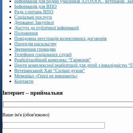
Інформація для родин учасників АТО/ООС, ветеранів, За
Інформація для ВПО
Рада з питань ВПО
Соціальні послуги
Державні Закупівлі
Доступ до публічної інформації
Положення
Повідомна реєстрація колективних договорів
Протидія насильству
Звернення громадян
Телефони соціальних служб
Реабілітаційний комплекс “Гармонія”
Центр комплексної реабілітації для дітей з інвалідністю “
Ветеранський Хаб “Сильні духом”
Меморіал «Герої не вмирають»
Контакти
Інтернет – приймальня
Ваше ім'я (обов'язково)