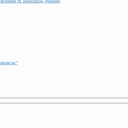
хисників та Захисниць України
Пролісок”