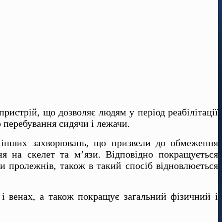
ристрій, що дозволяє людям у період реабілітації
 перебування сидячи і лежачи.
та інших захворювань, що призвели до обмеження
я на скелет та м’язи. Відповідно покращується
и пролежнів, також в такий спосіб відновлюється
і і венах, а також покращує загальний фізичний і