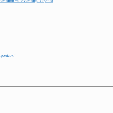
хисників та Захисниць України
Пролісок”