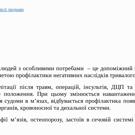
гівлі людьми
я людей з особливими потребами – це допоміжний п
етою профілактики негативних наслідків тривалого
ітації після травм, операцій, інсультів, ДЦП 
е положення. При цьому змінюється навантаженн
 судоми в м’язах, відбувається профілактика появ
рганів, кровоносної та дихальної системи.
ї м’язів, остеопорозу, застоїв в сечовій систем