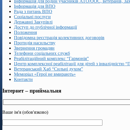
Інформація для родин учасників АТО/ООС, ветеранів, За
Інформація для ВПО
Рада з питань ВПО
Соціальні послуги
Державні Закупівлі
Доступ до публічної інформації
Положення
Повідомна реєстрація колективних договорів
Протидія насильству
Звернення громадян
Телефони соціальних служб
Реабілітаційний комплекс “Гармонія”
Центр комплексної реабілітації для дітей з інвалідністю “
Ветеранський Хаб “Сильні духом”
Меморіал «Герої не вмирають»
Контакти
Інтернет – приймальня
Ваше ім'я (обов'язково)