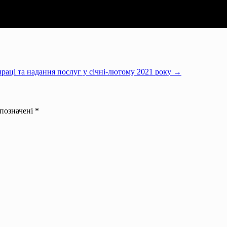
раці та надання послуг у січні-лютому 2021 року →
 позначені
*