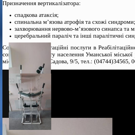
Призначення вертикалізатора:
спадкова атаксія;
спинальна м’язова атрофія та схожі синдроми
захворювання нервово-м’язового синапса та м’
церебральний параліч та інші паралітичні си
Соціально-реабілітаційні послуги в Реабілітаці
соціального захисту населення Уманської міської 
міської ради, вул. Садова, 9/5, тел.: (04744)34565, 