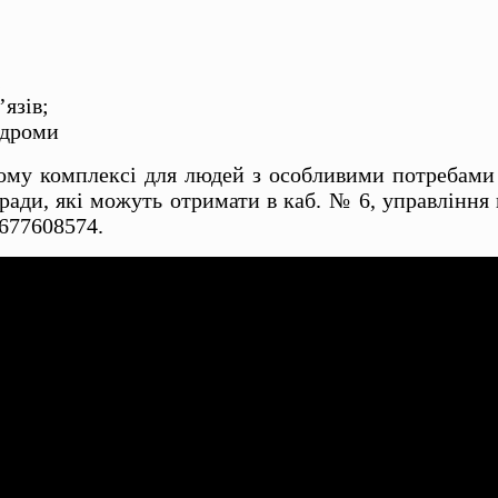
;
язів;
ндроми
йному комплексі для людей з особливими потребами
ради, які можуть отримати в каб. № 6, управління
0677608574.