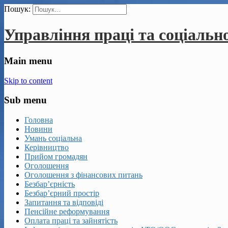
Пошук:
Управління праці та соціальн
Main menu
Skip to content
Sub menu
Головна
Новини
Умань соціальна
Керівництво
Прийом громадян
Оголошення
Оголошення з фінансових питань
Безбар’єрність
Безбар’єрний простір
Запитання та відповіді
Пенсійне реформування
Оплата праці та зайнятість