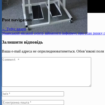
Post navigation
← Тубус кварц
Уманський міський центр зайнятості інформує про стан ринку п
Залишити відповідь
Ваша e-mail адреса не оприлюднюватиметься.
Обов’язкові поля