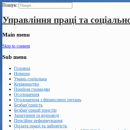
Пошук:
Управління праці та соціальн
Main menu
Skip to content
Sub menu
Головна
Новини
Умань соціальна
Керівництво
Прийом громадян
Оголошення
Оголошення з фінансових питань
Безбар’єрність
Безбар’єрний простір
Запитання та відповіді
Пенсійне реформування
Оплата праці та зайнятість