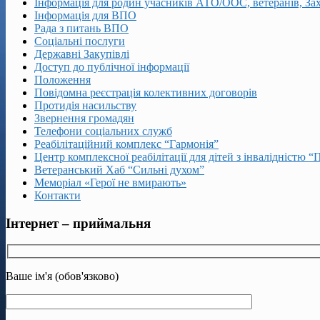
Інформація для родин учасників АТО/ООС, ветеранів, За
Інформація для ВПО
Рада з питань ВПО
Соціальні послуги
Державні Закупівлі
Доступ до публічної інформації
Положення
Повідомна реєстрація колективних договорів
Протидія насильству
Звернення громадян
Телефони соціальних служб
Реабілітаційний комплекс “Гармонія”
Центр комплексної реабілітації для дітей з інвалідністю “
Ветеранський Хаб “Сильні духом”
Меморіал «Герої не вмирають»
Контакти
Інтернет – приймальня
Ваше ім'я (обов'язково)