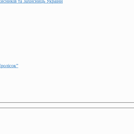
хисників та Захисниць України
Пролісок”