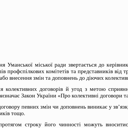
ня Уманської міської ради звертається до керівник
лів профспілкових комітетів та представників від 
 або внесення змін та доповнень до діючих колектив
ня колективних договорів й угод з метою сприян
визначає Закон України «Про колективні договори та
оговору певних змін чи доповнень виникає у зв’язк
иків тощо.
протягом строку його чинності можуть вноситис