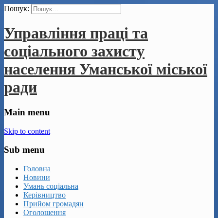
Пошук:
Управління праці та
соціального захисту
населення Уманської міської
ради
Main menu
Skip to content
Sub menu
Головна
Новини
Умань соціальна
Керівництво
Прийом громадян
Оголошення