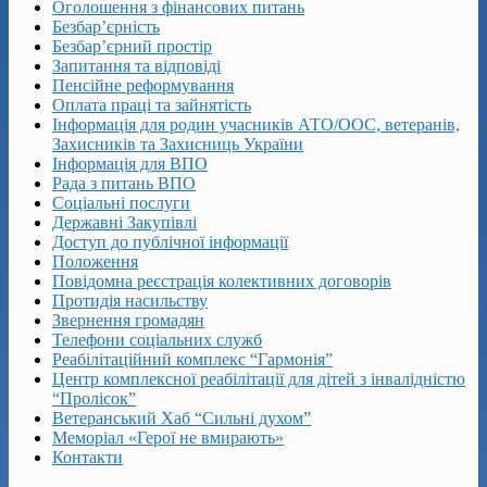
Оголошення з фінансових питань
Безбар’єрність
Безбар’єрний простір
Запитання та відповіді
Пенсійне реформування
Оплата праці та зайнятість
Інформація для родин учасників АТО/ООС, ветеранів,
Захисників та Захисниць України
Інформація для ВПО
Рада з питань ВПО
Соціальні послуги
Державні Закупівлі
Доступ до публічної інформації
Положення
Повідомна реєстрація колективних договорів
Протидія насильству
Звернення громадян
Телефони соціальних служб
Реабілітаційний комплекс “Гармонія”
Центр комплексної реабілітації для дітей з інвалідністю
“Пролісок”
Ветеранський Хаб “Сильні духом”
Меморіал «Герої не вмирають»
Контакти