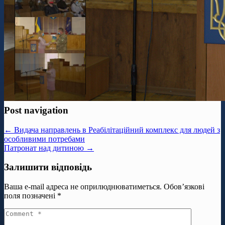
Post navigation
← Видача направлень в Реабілітаційний комплекс для людей з
особливими потребами
Патронат над дитиною →
Залишити відповідь
Ваша e-mail адреса не оприлюднюватиметься.
Обов’язкові
поля позначені
*