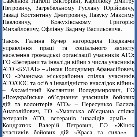
Савченюк Наталії Вікторівні, Карплюку Дмитру
Петровичу, Загребельному Руслану Юрійовичу,
Заваді Костянтину Дмитровичу, Павуку Максиму
Павловичу, Кожухівському Григорію
Михайловичу, Офліяну Вадиму Васильовича.
Також Галина Кучер нагородила Подяками
управління праці та соціального захисту
населення громадські організації учасників АТО:
ГО «Ветерани та інваліди війни з числа учасників
АТО «БУЛАТ» – Лисак Володимир Афанасійович,
ГО «Уманська міськрайонна спілка учасників
АТО/ООС та осіб з інвалідністю внаслідок війни»
– Аксамітний Костянтин Володимирович, ГО
«Всеукраїнське об’єднання учасників бойових
дій та волонтерів АТО» – Пересунько Василь
Анатолійович, ГО «Уманська об’єднана спілка
ветеранів АТО, ветеранів інвалідів армії» –
Кондратюк Валерій Петрович, ГО «Жінок
учасників бойових дій «Краса та сила»» –