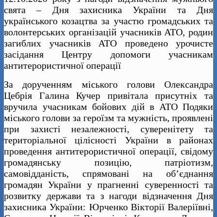
свята – Дня захисника України та Дня
українського козацтва за участю громадських та
волонтерських організацій учасників АТО, родин
загиблих учасників АТО проведено урочисте
засідання Центру допомоги учасникам
антитерористичної операції
За дорученням міського голови Олександра
Цебрія Галина Кучер привітала присутніх та
вручила учасникам бойових дій в АТО Подяки
міського голови за героїзм та мужність, проявлені
при захисті незалежності, суверенітету та
територіальної цілісності України в районах
проведення антитерористичної операції, свідому
громадянську позицію, патріотизм,
самовідданість, спрямовані на об’єднання
громадян України у прагненні суверенності та
розвитку держави та з нагоди відзначення Дня
захисника України: Юрченко Вікторії Валеріївні,