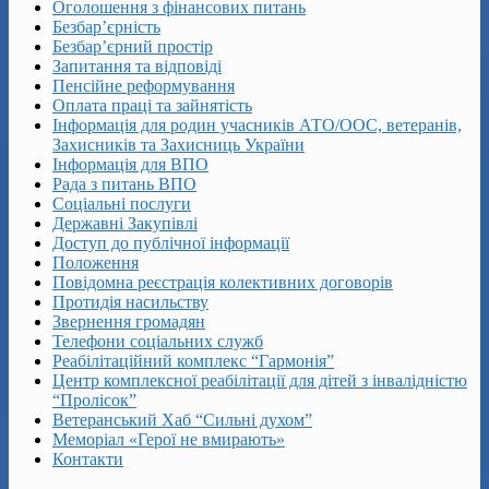
Оголошення з фінансових питань
Безбар’єрність
Безбар’єрний простір
Запитання та відповіді
Пенсійне реформування
Оплата праці та зайнятість
Інформація для родин учасників АТО/ООС, ветеранів,
Захисників та Захисниць України
Інформація для ВПО
Рада з питань ВПО
Соціальні послуги
Державні Закупівлі
Доступ до публічної інформації
Положення
Повідомна реєстрація колективних договорів
Протидія насильству
Звернення громадян
Телефони соціальних служб
Реабілітаційний комплекс “Гармонія”
Центр комплексної реабілітації для дітей з інвалідністю
“Пролісок”
Ветеранський Хаб “Сильні духом”
Меморіал «Герої не вмирають»
Контакти