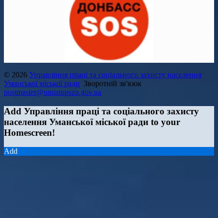
© 2026
Управління праці та соціального захисту населення
Уманської міської ради
Зворотній зв'язок
postmaster@umanupszn.gov.ua
Add Управління праці та соціального захисту
населення Уманської міської ради to your
Homescreen!
Add