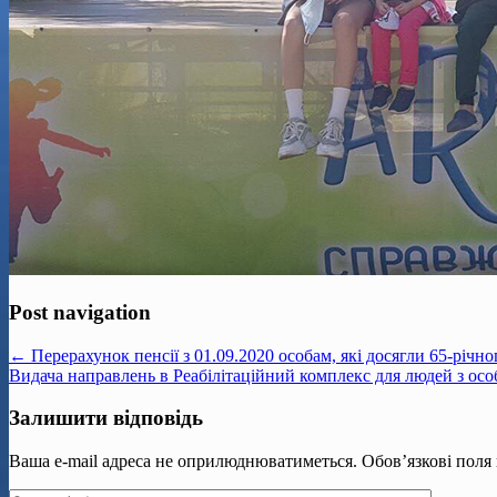
Post navigation
← Перерахунок пенсії з 01.09.2020 особам, які досягли 65-річно
Видача направлень в Реабілітаційний комплекс для людей з о
Залишити відповідь
Ваша e-mail адреса не оприлюднюватиметься.
Обов’язкові поля