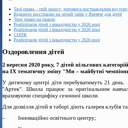
Твої права – твій захист: допомога постраждалим від тор
Відкрито реєстрацію на літній табір у Яремче для дітей
Твоє право на працю
Реабілітація дітей з інвалідністю у 2026 році
Реабілітація дітей з інвалідністю у 2026 році
СНПК
Реабілітація дітей з інвалідністю у 2026 році
Оздоровлення дітей
2
вересня 2020 року, 7 дітей пільгових катего
на
IX
тематичну зміну "Ми – майбутні чемпіон
У дитячому центрі діти перебуватимуть 21 день. П
"Артек". Школа працює за оригінальним навча
враховуючи специфіку сезонної школи.
Для дозвілля дітей в таборі діють галерея клубів т
– Інноваційно освітнього центру;