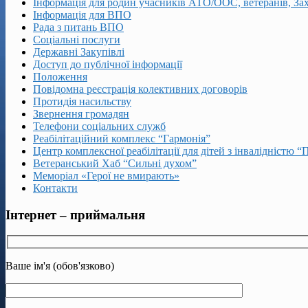
Інформація для родин учасників АТО/ООС, ветеранів, За
Інформація для ВПО
Рада з питань ВПО
Соціальні послуги
Державні Закупівлі
Доступ до публічної інформації
Положення
Повідомна реєстрація колективних договорів
Протидія насильству
Звернення громадян
Телефони соціальних служб
Реабілітаційний комплекс “Гармонія”
Центр комплексної реабілітації для дітей з інвалідністю “
Ветеранський Хаб “Сильні духом”
Меморіал «Герої не вмирають»
Контакти
Інтернет – приймальня
Ваше ім'я (обов'язково)