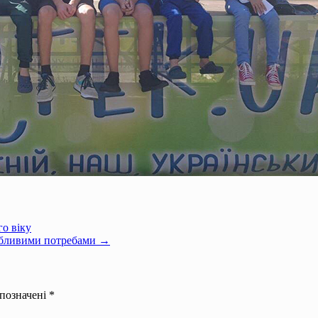
го віку
собливими потребами →
 позначені
*