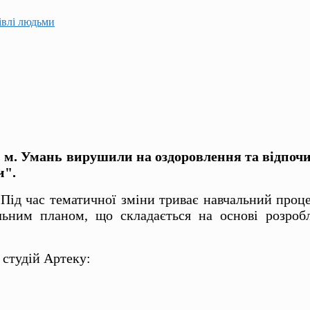
гівлі людьми
рій м. Умань вирушили на оздоровлення та відпо
и".
ід час тематичної зміни триває навчальний процес
льним планом, що складається на основі розроб
а студій Артеку: