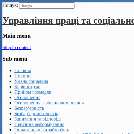
Пошук:
Управління праці та соціальн
Main menu
Skip to content
Sub menu
Головна
Новини
Умань соціальна
Керівництво
Прийом громадян
Оголошення
Оголошення з фінансових питань
Безбар’єрність
Безбар’єрний простір
Запитання та відповіді
Пенсійне реформування
Оплата праці та зайнятість