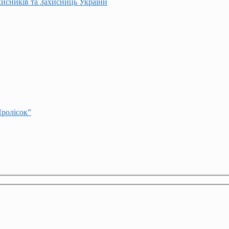
хисників та Захисниць України
Пролісок”