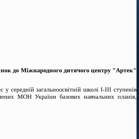
чинок до Міжнародного дитячого центру "Артек"
 у середній загальноосвітній школі І-ІІІ ступенів
лених МОН України базових навчальних планів,