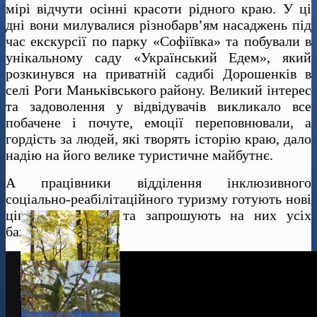
мірі відчути осінні красоти рідного краю. У ці
дні вони милувалися різнобарв’ям насаджень під
час екскурсії по парку «Софіївка» та побували в
унікальному саду «Український Едем», який
розкинувся на приватній садибі Дорошенків в
селі Роги Маньківського району. Великий інтерес
та задоволення у відвідувачів викликало все
побачене і почуте, емоції переповнювали, а
гордість за людей, які творять історію краю, дало
надію на його велике туристичне майбутнє.
А працівники відділення інклюзивного
соціально-реабілітаційного туризму готують нові
цікаві маршрути та запрошують на них усіх
бажаючих.