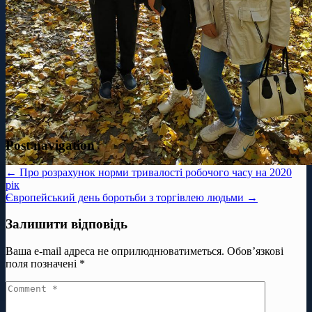
Post navigation
← Про розрахунок норми тривалості робочого часу на 2020
рік
Європейський день боротьби з торгівлею людьми →
Залишити відповідь
Ваша e-mail адреса не оприлюднюватиметься.
Обов’язкові
поля позначені
*