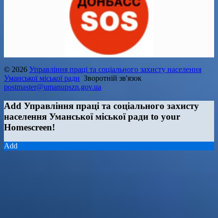
© 2026
Управління праці та соціального захисту населення
Уманської міської ради
Зворотній зв'язок
postmaster@umanupszn.gov.ua
Add Управління праці та соціального захисту
населення Уманської міської ради to your
Homescreen!
Add