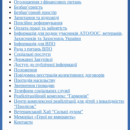
Оголошення з фінансових питань
Безбар’єрність
Безбар’єрний простір
Запитання та відповіді
Пенсійне реформування
Оплата праці та зайнятість
Інформація для родин учасників АТО/ООС, ветеранів,
Захисників та Захисниць України
Інформація для ВПО
Рада з питань ВПО
Соціальні послуги
Державні Закупівлі
Доступ до публічної інформації
Положення
Повідомна реєстрація колективних договорів
Протидія насильству
Звернення громадян
Телефони соціальних служб
Реабілітаційний комплекс “Гармонія”
Центр комплексної реабілітації для дітей з інвалідністю
“Пролісок”
Ветеранський Хаб “Сильні духом”
Меморіал «Герої не вмирають»
Контакти