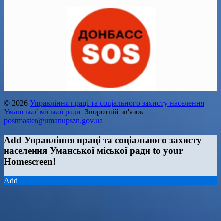
© 2026
Управління праці та соціального захисту населення
Уманської міської ради
Зворотній зв'язок
postmaster@umanupszn.gov.ua
Add Управління праці та соціального захисту
населення Уманської міської ради to your
Homescreen!
Add