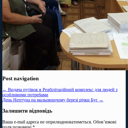
Post navigation
← Видача путівок в Реабілітаційний комплекс для людей з
особливими потребами
День Нептуна на мальовничому березі річки Буг →
Залишити відповідь
Ваша e-mail адреса не оприлюднюватиметься.
Обов’язкові
поля позначені
*