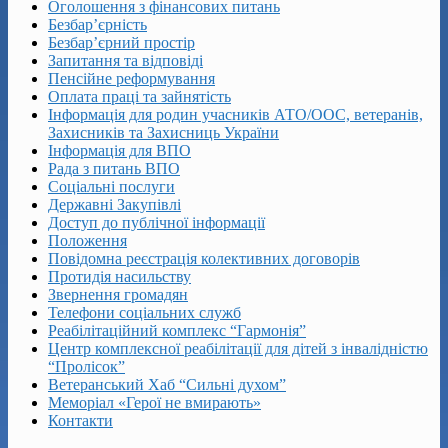
Оголошення з фінансових питань
Безбар’єрність
Безбар’єрний простір
Запитання та відповіді
Пенсійне реформування
Оплата праці та зайнятість
Інформація для родин учасників АТО/ООС, ветеранів,
Захисників та Захисниць України
Інформація для ВПО
Рада з питань ВПО
Соціальні послуги
Державні Закупівлі
Доступ до публічної інформації
Положення
Повідомна реєстрація колективних договорів
Протидія насильству
Звернення громадян
Телефони соціальних служб
Реабілітаційний комплекс “Гармонія”
Центр комплексної реабілітації для дітей з інвалідністю
“Пролісок”
Ветеранський Хаб “Сильні духом”
Меморіал «Герої не вмирають»
Контакти