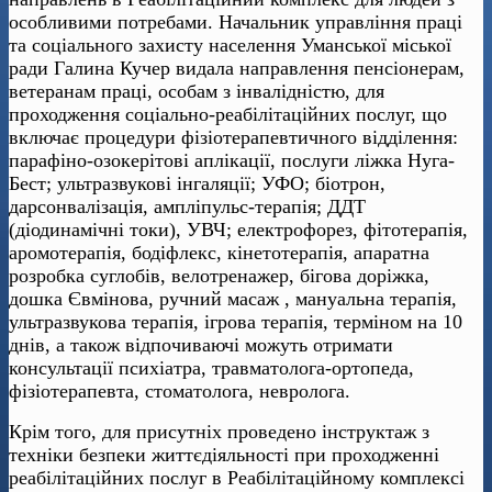
особливими потребами. Начальник управління праці
та соціального захисту населення Уманської міської
ради Галина Кучер видала направлення пенсіонерам,
ветеранам праці, особам з інвалідністю, для
проходження соціально-реабілітаційних послуг, що
включає процедури фізіотерапевтичного відділення:
парафіно-озокерітові аплікації, послуги ліжка Нуга-
Бест; ультразвукові інгаляції; УФО; біотрон,
дарсонвалізація, ампліпульс-терапія; ДДТ
(діодинамічні токи), УВЧ; електрофорез, фітотерапія,
аромотерапія, бодіфлекс, кінетотерапія, апаратна
розробка суглобів, велотренажер, бігова доріжка,
дошка Євмінова, ручний масаж , мануальна терапія,
ультразвукова терапія, ігрова терапія, терміном на 10
днів, а також відпочиваючі можуть отримати
консультації психіатра, травматолога-ортопеда,
фізіотерапевта, стоматолога, невролога.
Крім того, для присутніх проведено інструктаж з
техніки безпеки життєдіяльності при проходженні
реабілітаційних послуг в Реабілітаційному комплексі