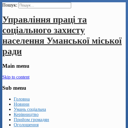
Пошук:
Управління праці та
соціального захисту
населення Уманської міської
ради
Main menu
Skip to content
Sub menu
Головна
Новини
Умань соціальна
Керівництво
Прийом громадян
Оголошення