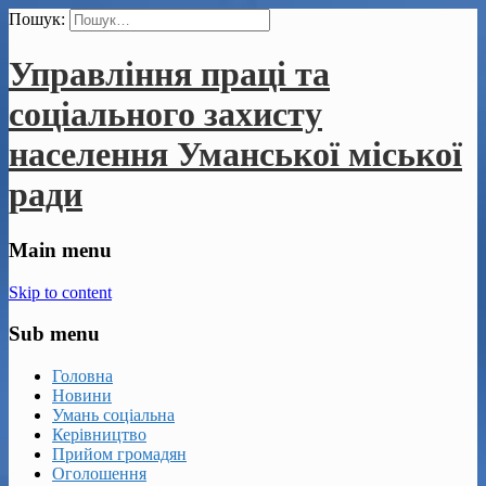
Пошук:
Управління праці та
соціального захисту
населення Уманської міської
ради
Main menu
Skip to content
Sub menu
Головна
Новини
Умань соціальна
Керівництво
Прийом громадян
Оголошення