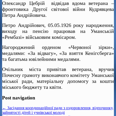
Олександр Цебрій відвідав вдома ветерана –
фронтовика Другої світової війни Кудрявцева
Петра Андрійовича.
Петро Андрійович, 05.05.1926 року народження,
виходу на пенсію працював на Уманській
«Рембазі» військовим комісаром.
Нагороджений орденом «Червоної зірки»,
медалями: «За відвагу», «За взяття Кенігсберга»
та багатьма ювілейними медалями.
Очільник міста привітав ветерана, вручив
Почесну грамоту виконавчого комітету Уманської
міської ради, матеріальну допомогу за кошти
міського бюджету та квіти.
Post navigation
← Засідання координаційної ради з оздоровлення, відпочинку,
зайнятості дітей і учнівської молоді