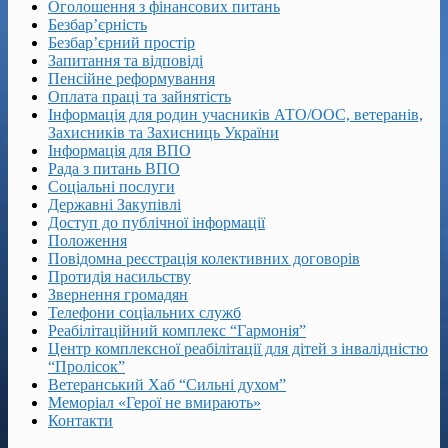
Оголошення з фінансових питань
Безбар’єрність
Безбар’єрний простір
Запитання та відповіді
Пенсійне реформування
Оплата праці та зайнятість
Інформація для родин учасників АТО/ООС, ветеранів,
Захисників та Захисниць України
Інформація для ВПО
Рада з питань ВПО
Соціальні послуги
Державні Закупівлі
Доступ до публічної інформації
Положення
Повідомна реєстрація колективних договорів
Протидія насильству
Звернення громадян
Телефони соціальних служб
Реабілітаційний комплекс “Гармонія”
Центр комплексної реабілітації для дітей з інвалідністю
“Пролісок”
Ветеранський Хаб “Сильні духом”
Меморіал «Герої не вмирають»
Контакти