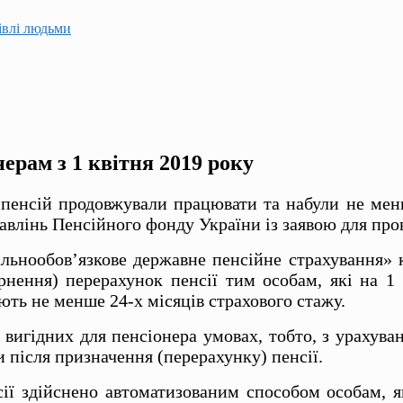
гівлі людьми
рам з 1 квітня 2019 року
 пенсій продовжували працювати та набули не менш
авлінь Пенсійного фонду України із заявою для про
альнообов’язкове державне пенсійне страхування»
рнення) перерахунок пенсії тим особам, які на 1 
ють не менше 24-х місяців страхового стажу.
вигідних для пенсіонера умовах, тобто, з урахува
и після призначення (перерахунку) пенсії.
ї здійснено автоматизованим способом особам, як