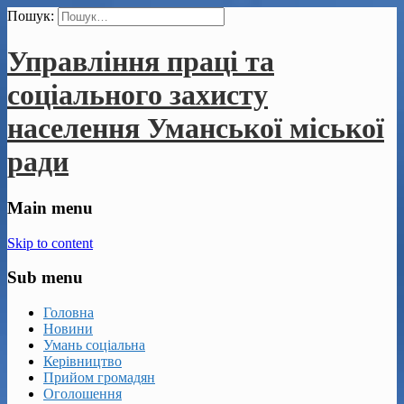
Пошук:
Управління праці та
соціального захисту
населення Уманської міської
ради
Main menu
Skip to content
Sub menu
Головна
Новини
Умань соціальна
Керівництво
Прийом громадян
Оголошення