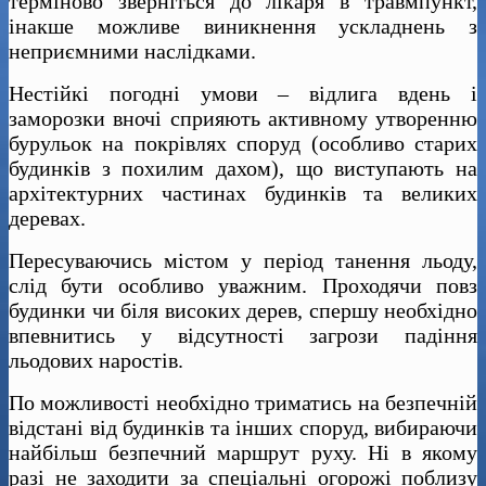
терміново зверніться до лікаря в травмпункт,
інакше можливе виникнення ускладнень з
неприємними наслідками.
Нестійкі погодні умови – відлига вдень і
заморозки вночі сприяють активному утворенню
бурульок на покрівлях споруд (особливо старих
будинків з похилим дахом), що виступають на
архітектурних частинах будинків та великих
деревах.
Пересуваючись містом у період танення льоду,
слід бути особливо уважним. Проходячи повз
будинки чи біля високих дерев, спершу необхідно
впевнитись у відсутності загрози падіння
льодових наростів.
По можливості необхідно триматись на безпечній
відстані від будинків та інших споруд, вибираючи
найбільш безпечний маршрут руху. Ні в якому
разі не заходити за спеціальні огорожі поблизу