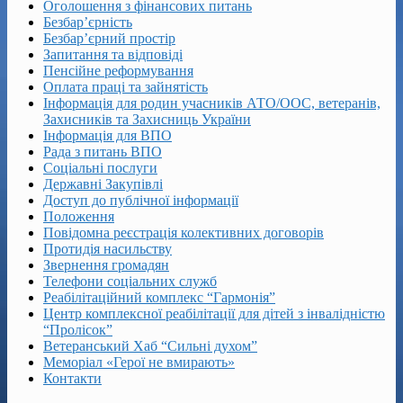
Оголошення з фінансових питань
Безбар’єрність
Безбар’єрний простір
Запитання та відповіді
Пенсійне реформування
Оплата праці та зайнятість
Інформація для родин учасників АТО/ООС, ветеранів,
Захисників та Захисниць України
Інформація для ВПО
Рада з питань ВПО
Соціальні послуги
Державні Закупівлі
Доступ до публічної інформації
Положення
Повідомна реєстрація колективних договорів
Протидія насильству
Звернення громадян
Телефони соціальних служб
Реабілітаційний комплекс “Гармонія”
Центр комплексної реабілітації для дітей з інвалідністю
“Пролісок”
Ветеранський Хаб “Сильні духом”
Меморіал «Герої не вмирають»
Контакти