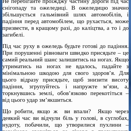
Не перебігайте проїжджу частину дороги під час
снігопаду та ожеледиці. В ожеледицю значно
збільшується гальмівний шлях автомобілів, і
падіння перед автомобілем, що рухається, може
призвести, в кращому разі, до каліцтва, а то і до
загибелі.
Під час руху в ожеледь будьте готові до падіння.
При порушенні рівноваги швидко присядьте – це
самий реальний шанс залишитись на ногах. Якщо
утриматись на ногах не вдалось, падайте з
мінімальною шкодою для свого здоров’я. Для
цього відразу присядьте, щоб знизити висоту
падіння, згрупуйтесь і напружте м’язи, а,
торкнувшись землі, обов’язково перекотіться –
від цього удар зм’якшиться.
Що робити, якщо ж ви впали? Якщо через
деякий час ви відчули біль у голові, в суглобах,
нудоту, побачили, що утворилися пухлини –