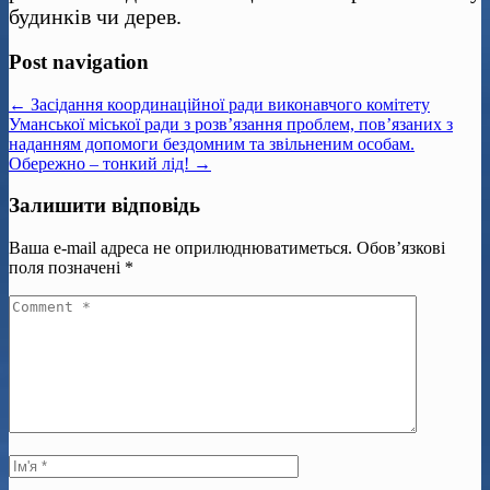
будинків чи дерев.
Post navigation
← Засідання координаційної ради виконавчого комітету
Уманської міської ради з розв’язання проблем, пов’язаних з
наданням допомоги бездомним та звільненим особам.
Обережно – тонкий лід! →
Залишити відповідь
Ваша e-mail адреса не оприлюднюватиметься.
Обов’язкові
поля позначені
*