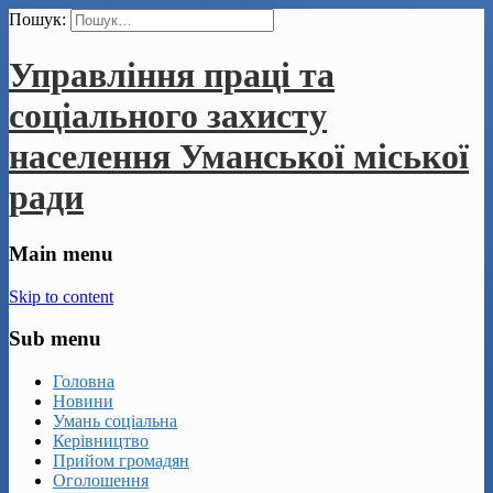
Пошук:
Управління праці та
соціального захисту
населення Уманської міської
ради
Main menu
Skip to content
Sub menu
Головна
Новини
Умань соціальна
Керівництво
Прийом громадян
Оголошення