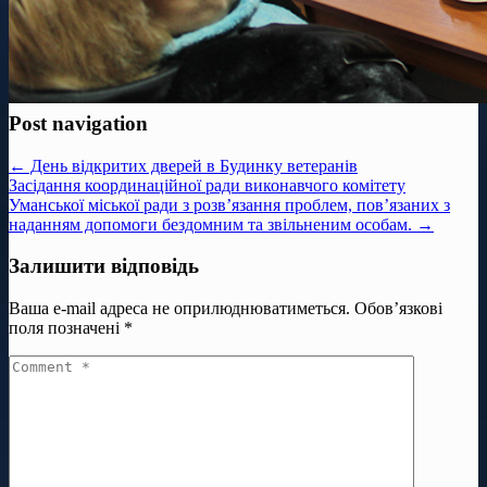
Post navigation
← День відкритих дверей в Будинку ветеранів
Засідання координаційної ради виконавчого комітету
Уманської міської ради з розв’язання проблем, пов’язаних з
наданням допомоги бездомним та звільненим особам. →
Залишити відповідь
Ваша e-mail адреса не оприлюднюватиметься.
Обов’язкові
поля позначені
*