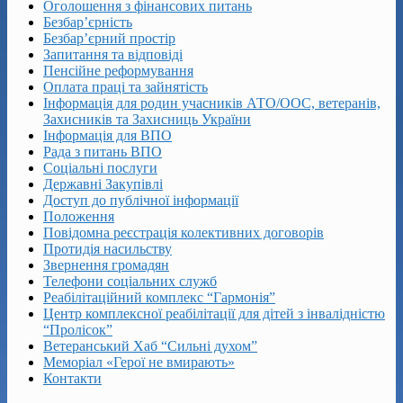
Оголошення з фінансових питань
Безбар’єрність
Безбар’єрний простір
Запитання та відповіді
Пенсійне реформування
Оплата праці та зайнятість
Інформація для родин учасників АТО/ООС, ветеранів,
Захисників та Захисниць України
Інформація для ВПО
Рада з питань ВПО
Соціальні послуги
Державні Закупівлі
Доступ до публічної інформації
Положення
Повідомна реєстрація колективних договорів
Протидія насильству
Звернення громадян
Телефони соціальних служб
Реабілітаційний комплекс “Гармонія”
Центр комплексної реабілітації для дітей з інвалідністю
“Пролісок”
Ветеранський Хаб “Сильні духом”
Меморіал «Герої не вмирають»
Контакти