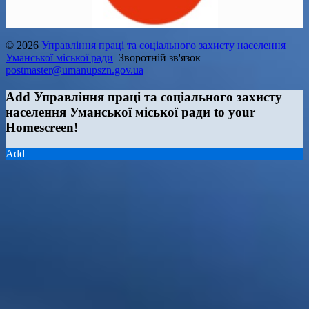
© 2026
Управління праці та соціального захисту населення
Уманської міської ради
Зворотній зв'язок
postmaster@umanupszn.gov.ua
Add Управління праці та соціального захисту
населення Уманської міської ради to your
Homescreen!
Add