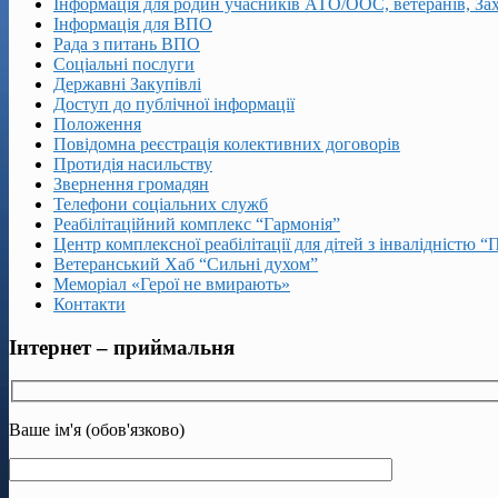
Інформація для родин учасників АТО/ООС, ветеранів, За
Інформація для ВПО
Рада з питань ВПО
Соціальні послуги
Державні Закупівлі
Доступ до публічної інформації
Положення
Повідомна реєстрація колективних договорів
Протидія насильству
Звернення громадян
Телефони соціальних служб
Реабілітаційний комплекс “Гармонія”
Центр комплексної реабілітації для дітей з інвалідністю “
Ветеранський Хаб “Сильні духом”
Меморіал «Герої не вмирають»
Контакти
Інтернет – приймальня
Ваше ім'я (обов'язково)