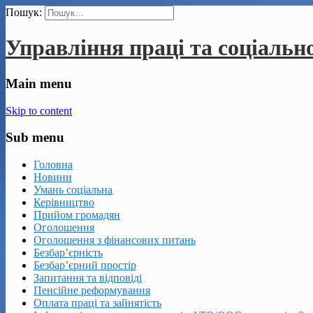
Пошук:
Управління праці та соціальн
Main menu
Skip to content
Sub menu
Головна
Новини
Умань соціальна
Керівництво
Прийом громадян
Оголошення
Оголошення з фінансових питань
Безбар’єрність
Безбар’єрний простір
Запитання та відповіді
Пенсійне реформування
Оплата праці та зайнятість