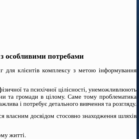
й з особливими потребами
нг для клієнтів комплексу з метою інформування
ї фізичної та психічної цілісності, унеможливлюють
ини та громади в цілому. Саме тому проблематика
жлива і потребує детального вивчення та розгляду.
ися власним досвідом стосовно знаходження шляхів
ому житті.