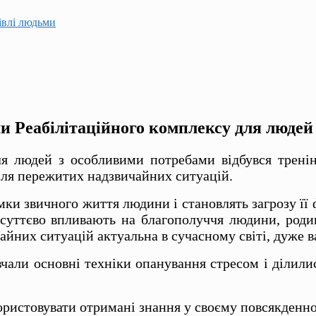
гівлі людьми
ами Реабілітаційного комплексу для люде
ля людей з особливими потребами відбувся трені
сля пережитих надзвичайних ситуацій.
рамки звичного життя людини і становлять загрозу ї
 суттєво впливають на благополуччя людини, род
них ситуацій актуальна в сучасному світі, дуже ва
вчали основні техніки опанування стресом і ділил
ористовувати отримані знання у своєму повсякденн