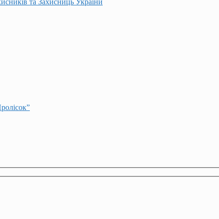
хисників та Захисниць України
Пролісок”