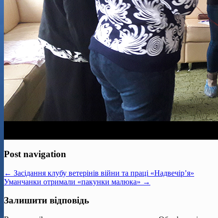
Post navigation
← Засідання клубу ветерінів війни та праці «Надвечір’я»
Уманчанки отримали «пакунки малюка» →
Залишити відповідь