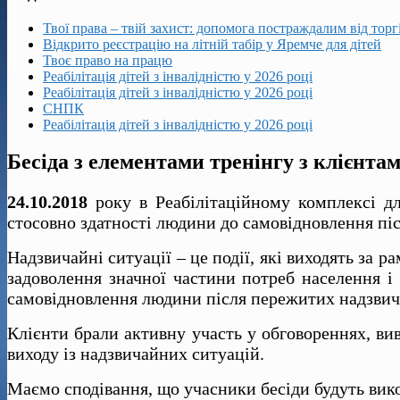
Твої права – твій захист: допомога постраждалим від тор
Відкрито реєстрацію на літній табір у Яремче для дітей
Твоє право на працю
Реабілітація дітей з інвалідністю у 2026 році
Реабілітація дітей з інвалідністю у 2026 році
СНПК
Реабілітація дітей з інвалідністю у 2026 році
Бесіда з елементами тренінгу з клієнт
24.10.2018
року в Реабілітаційному комплексі д
стосовно здатності людини до самовідновлення пі
Надзвичайні ситуації – це події, які виходять за 
задоволення значної частини потреб населення і
самовідновлення людини після пережитих надзвичай
Клієнти брали активну участь у обговореннях, ви
виходу із надзвичайних ситуацій.
Маємо сподівання, що учасники бесіди будуть вик