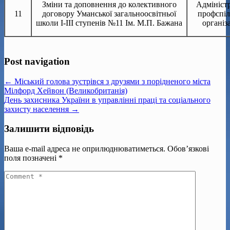
Зміни та доповнення до колективного
Адміністр
11
договору Уманської загальноосвітньої
профспіл
школи І-ІІІ ступенів №11 Ім. М.П. Бажана
організ
Post navigation
← Міський голова зустрівся з друзями з порідненого міста
Мілфорд Хейвон (Великобританія)
День захисника України в управлінні праці та соціального
захисту населення →
Залишити відповідь
Ваша e-mail адреса не оприлюднюватиметься.
Обов’язкові
поля позначені
*