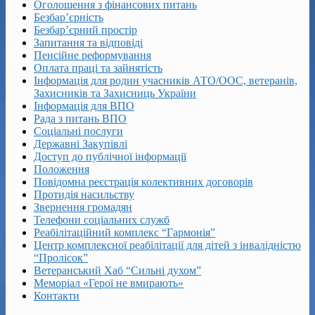
Оголошення з фінансових питань
Безбар’єрність
Безбар’єрний простір
Запитання та відповіді
Пенсійне реформування
Оплата праці та зайнятість
Інформація для родин учасників АТО/ООС, ветеранів,
Захисників та Захисниць України
Інформація для ВПО
Рада з питань ВПО
Соціальні послуги
Державні Закупівлі
Доступ до публічної інформації
Положення
Повідомна реєстрація колективних договорів
Протидія насильству
Звернення громадян
Телефони соціальних служб
Реабілітаційний комплекс “Гармонія”
Центр комплексної реабілітації для дітей з інвалідністю
“Пролісок”
Ветеранський Хаб “Сильні духом”
Меморіал «Герої не вмирають»
Контакти