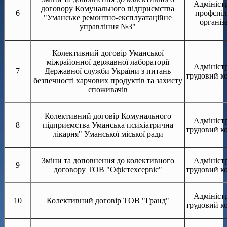
Адміністр
договору Комунального підприємства
6
профспіл
"Уманське ремонтно-експлуатаційне
організ
управління №3"
Колективний договір Уманської
міжрайонної державної лабораторії
Адміністр
7
Державної служби України з питань
трудовий к
безпечності харчових продуктів та захисту
споживачів
Колективний договір Комунального
Адміністр
8
підприємства Уманська психіатрична
трудовий к
лікарня" Уманської міської ради
Зміни та доповнення до колективного
Адміністр
9
договору ТОВ "Офістехсервіс"
трудовий к
Адміністр
10
Колективний договір ТОВ "Гранд"
трудовий к