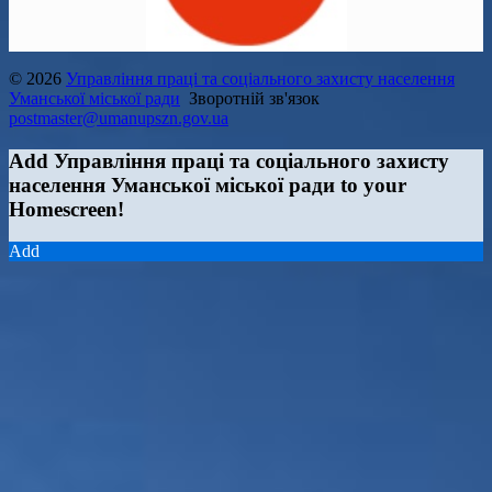
© 2026
Управління праці та соціального захисту населення
Уманської міської ради
Зворотній зв'язок
postmaster@umanupszn.gov.ua
Add Управління праці та соціального захисту
населення Уманської міської ради to your
Homescreen!
Add