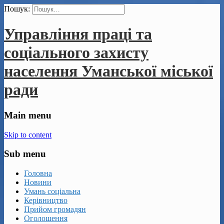
Пошук:
Управління праці та
соціального захисту
населення Уманської міської
ради
Main menu
Skip to content
Sub menu
Головна
Новини
Умань соціальна
Керівництво
Прийом громадян
Оголошення