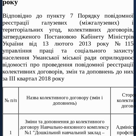
року
Відповідно до пункту 7 Порядку повідомної
реєстрації галузевих (міжгалузевих) і
територіальних угод, колективних договорів,
затвердженого Постановою Кабінету Міністрів
України від 13 лютого 2013 року №115
управління праці та соціального захисту
населення Уманської міської ради оприлюднює
відомості про проведення повідомної реєстрації
колективних договорів, змін та доповнень до них
за ІІІ квартал 2018 року
Сторо
Назва колективного договору (змін і
№ п/п
колектив
доповнень)
догово
Зміни та доповнення до колективного
договору Навчально-виховного комплексу
Адміністр
1
№1 "Дошкільний навчальний заклад –
профспіл