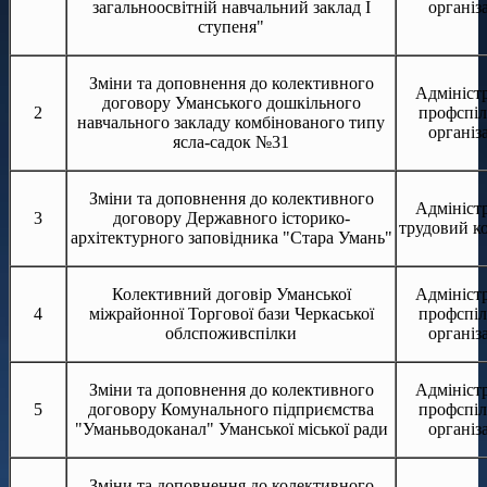
загальноосвітній навчальний заклад І
організ
ступеня"
Зміни та доповнення до колективного
Адміністр
договору Уманського дошкільного
2
профспіл
навчального закладу комбінованого типу
організ
ясла-садок №31
Зміни та доповнення до колективного
Адміністр
3
договору Державного історико-
трудовий к
архітектурного заповідника "Стара Умань"
Колективний договір Уманської
Адміністр
4
міжрайонної Торгової бази Черкаської
профспіл
облспоживспілки
організ
Зміни та доповнення до колективного
Адміністр
5
договору Комунального підприємства
профспіл
"Уманьводоканал" Уманської міської ради
організ
Зміни та доповнення до колективного