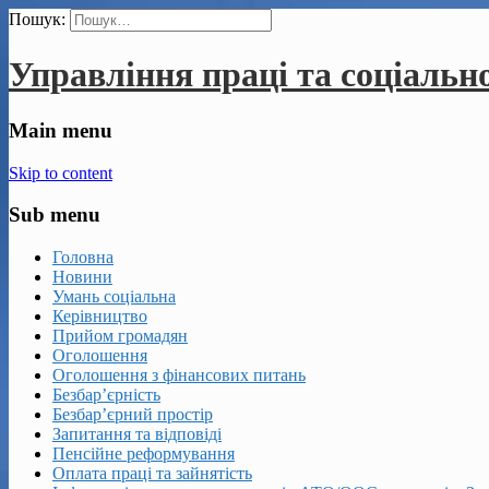
Пошук:
Управління праці та соціальн
Main menu
Skip to content
Sub menu
Головна
Новини
Умань соціальна
Керівництво
Прийом громадян
Оголошення
Оголошення з фінансових питань
Безбар’єрність
Безбар’єрний простір
Запитання та відповіді
Пенсійне реформування
Оплата праці та зайнятість