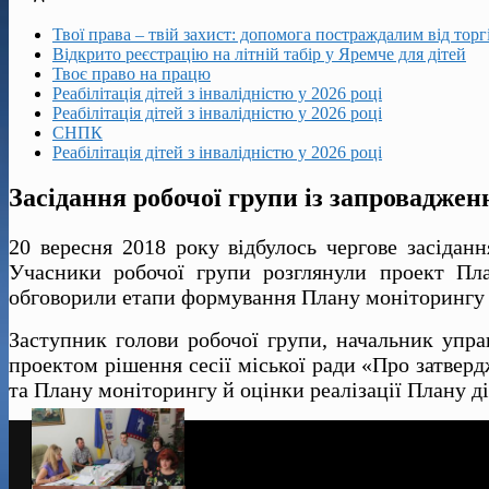
Твої права – твій захист: допомога постраждалим від тор
Відкрито реєстрацію на літній табір у Яремче для дітей
Твоє право на працю
Реабілітація дітей з інвалідністю у 2026 році
Реабілітація дітей з інвалідністю у 2026 році
СНПК
Реабілітація дітей з інвалідністю у 2026 році
Засідання робочої групи із запровадженн
20 вересня 2018 року відбулось чергове засіданн
Учасники робочої групи розглянули проект План
обговорили етапи формування Плану моніторингу т
Заступник голови робочої групи, начальник упра
проектом рішення сесії міської ради «Про затверд
та Плану моніторингу й оцінки реалізації Плану ді