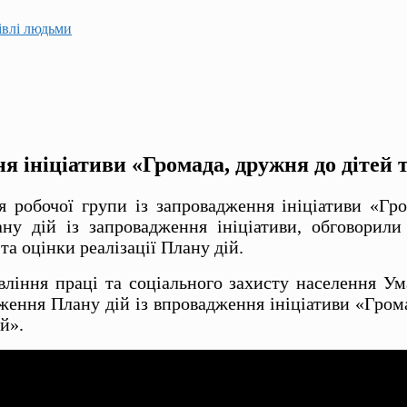
гівлі людьми
я ініціативи «Громада, дружня до дітей 
я робочої групи із запровадження ініціативи «Гр
у дій із запровадження ініціативи, обговорили
а оцінки реалізації Плану дій.
вління праці та соціального захисту населення Ум
ження Плану дій із впровадження ініціативи «Гром
й».