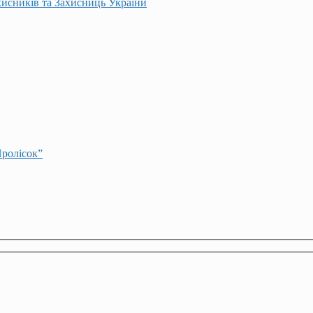
хисників та Захисниць України
Пролісок”