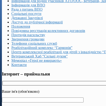
Інформація для родин учасників АТО/ООС, ветеранів, За
Інформація для ВПО
Рада з питань ВПО
Соціальні послуги
Державні Закупівлі
Доступ до публічної інформації
Положення
Повідомна реєстрація колективних договорів
Протидія насильству
Звернення громадян
Телефони соціальних служб
Реабілітаційний комплекс “Гармонія”
Центр комплексної реабілітації для дітей з інвалідністю “
Ветеранський Хаб “Сильні духом”
Меморіал «Герої не вмирають»
Контакти
Інтернет – приймальня
Ваше ім'я (обов'язково)