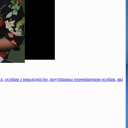
их, особам з інвалідністю, внутрішньо переміщеним особам, які