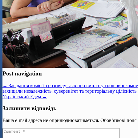
Post navigation
← Засідання комісії з розгляду заяв про виплату грошової комп
захищали незалежність, суверенітет та територіальну цілісність
Український Едем →
Залишити відповідь
Ваша e-mail адреса не оприлюднюватиметься.
Обов’язкові поля