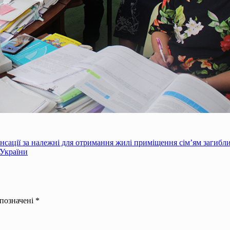
енсації за належні для отримання жилі приміщення сім’ям загибл
 України
 позначені
*